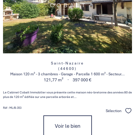
Saint-Nazaire
(44600)
Maison 120 m² - 3 chambres - Garage - Parcelle 1 600 m² - Secteur...
-
121,77 m²
397 000 €
Le Cabinet Cobalt Immobilier vous présente cette maison néo-bretonne des années 80 de
plus de 120 m² édifiée sur une parcelle arborée et...
Réf : ML/B-353
Sélection
Séle
Voir le bien