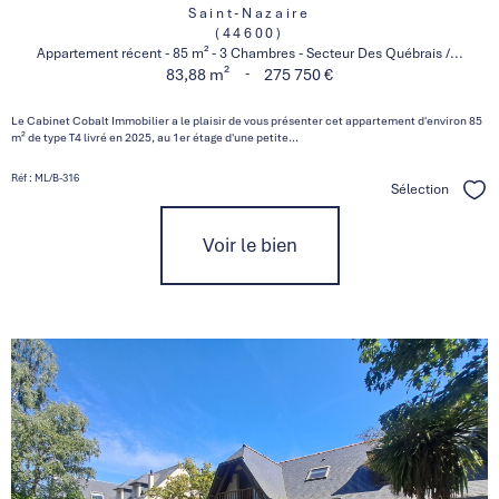
Saint-Nazaire
(44600)
Appartement récent - 85 m² - 3 Chambres - Secteur Des Québrais /...
-
83,88 m²
275 750 €
Le Cabinet Cobalt Immobilier a le plaisir de vous présenter cet appartement d'environ 85
m² de type T4 livré en 2025, au 1er étage d'une petite...
Réf : ML/B-316
Sélection
Séle
Voir le bien