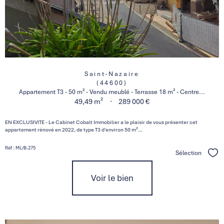
Saint-Nazaire
(44600)
Appartement T3 - 50 m² - Vendu meublé - Terrasse 18 m² - Centre...
-
49,49 m²
289 000 €
EN EXCLUSIVITE - Le Cabinet Cobalt Immobilier a le plaisir de vous présenter cet
appartement rénové en 2022, de type T3 d'environ 50 m²...
Réf : ML/B-275
Sélection
Séle
Voir le bien