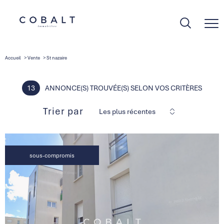
Accueil
Vente
St nazaire
13
ANNONCE(S) TROUVÉE(S) SELON VOS CRITÈRES
Trier par
Les plus récentes
sous-compromis