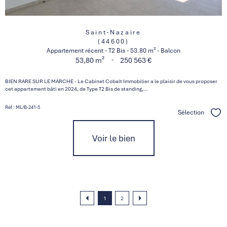
Saint-Nazaire
(44600)
Appartement récent - T2 Bis - 53.80 m² - Balcon
-
53,80 m²
250 563 €
BIEN RARE SUR LE MARCHE - Le Cabinet Cobalt Immobilier a le plaisir de vous proposer
cet appartement bâti en 2024, de Type T2 Bis de standing,...
Réf : ML/B-241-5
Sélection
Séle
Voir le bien
1
2