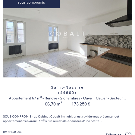
sous-compromis
Saint-Nazaire
(44600)
Appartement 67 m² - Rénové - 2 chambres - Cave + Cellier - Secteur...
-
66,70 m²
173 250 €
SOUS COMPROMIS - Le Cabinet Cobalt Immobilier est ravi de vous présenter cet
appartement d'environ 67 m² situé au rez-de-chaussée d'une petite...
Réf : ML/B-306
Sélection