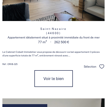
Saint-Nazaire
(44600)
Appartement idéalement situé à proximité immédiate du front de mer
-
77 m²
262 500 €
Le Cabinet Cobalt Immobilier vous propose de découvrir ce bel appartement 3 pièces
d’une superficie totale de 77 m², entièrement rénové avec...
Réf : OM/B-325
Sélection
Séle
Voir le bien