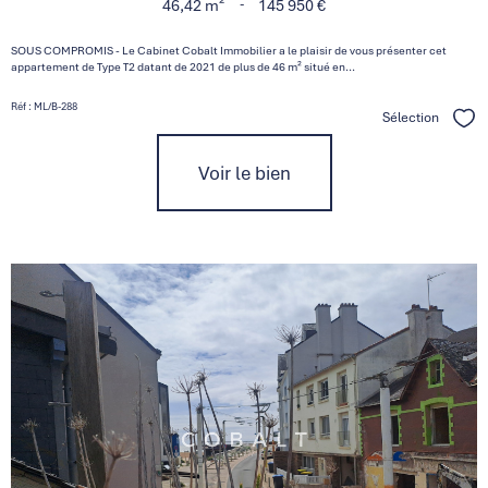
-
46,42 m²
145 950 €
SOUS COMPROMIS - Le Cabinet Cobalt Immobilier a le plaisir de vous présenter cet
appartement de Type T2 datant de 2021 de plus de 46 m² situé en...
Réf : ML/B-288
Sélection
Séle
Voir le bien