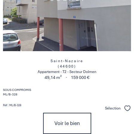
Saint-Nazaire
(44600)
Appartement - T2 - Secteur Dolmen
-
49,14 m²
159 000 €
SOUS COMPROMIS
ML/B-328
Réf : ML/B-328
Sélection
Séle
Voir le bien