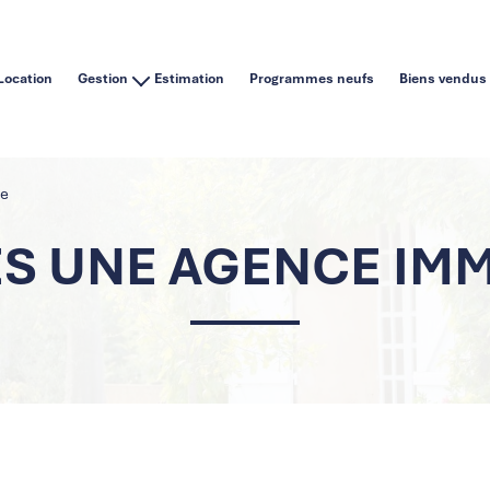
Location
Gestion
Estimation
Programmes neufs
Biens vendus
Vous êtes un particulier
Vous êtes une agence immobilière
re
ES UNE AGENCE IM