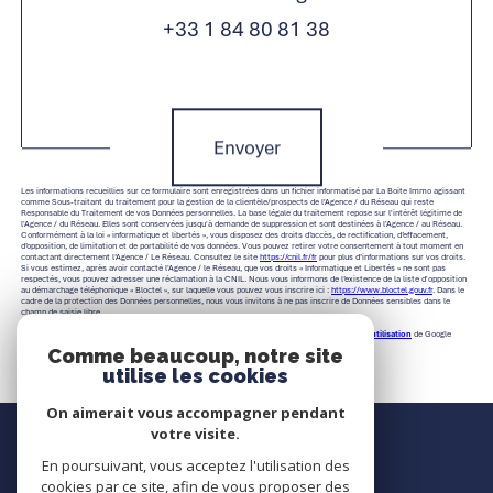
+33 1 84 80 81 38
Validation
Envoyer
Les informations recueillies sur ce formulaire sont enregistrées dans un fichier informatisé par La Boite Immo agissant
comme Sous-traitant du traitement pour la gestion de la clientèle/prospects de l'Agence / du Réseau qui reste
Responsable du Traitement de vos Données personnelles. La base légale du traitement repose sur l'intérêt légitime de
l'Agence / du Réseau. Elles sont conservées jusqu'à demande de suppression et sont destinées à l'Agence / au Réseau.
Conformément à la loi « informatique et libertés », vous disposez des droits d’accès, de rectification, d’effacement,
d’opposition, de limitation et de portabilité de vos données. Vous pouvez retirer votre consentement à tout moment en
contactant directement l’Agence / Le Réseau. Consultez le site
https://cnil.fr/fr
pour plus d’informations sur vos droits.
Si vous estimez, après avoir contacté l'Agence / le Réseau, que vos droits « Informatique et Libertés » ne sont pas
respectés, vous pouvez adresser une réclamation à la CNIL. Nous vous informons de l’existence de la liste d'opposition
au démarchage téléphonique « Bloctel », sur laquelle vous pouvez vous inscrire ici :
https://www.bloctel.gouv.fr
. Dans le
cadre de la protection des Données personnelles, nous vous invitons à ne pas inscrire de Données sensibles dans le
champ de saisie libre.
Ce site est protégé par reCAPTCHA, les
Politiques de Confidentialité
et es
Conditions d'utilisation
de Google
s'appliquent.
Comme beaucoup, notre site
utilise les cookies
On aimerait vous accompagner pendant
Nous contacter
votre visite.
En poursuivant, vous acceptez l'utilisation des
Contact
cookies par ce site, afin de vous proposer des