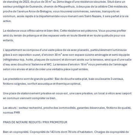
de standing de 2023, de plus de 35 m² au 2ème étage d’une résidence sécurisée. Situé dans un
secteur privilégié de Guérande, chemin de Mauperthuis, à deux pas de la célèbre Cité médiévale,
proche de l'avenue Anne de Bretagne, vous trouverez commerces, services, transports en
commun, accès rapide à la départementale vous menant vers Saint-Nazaire, il sera parfait à la vie
active.
La résidence vous offrira calme et bien-être. Cette résidence est piètonne. Vous pourrez profiter
ainsi du terrain de pétanque et des espaces verts en toute liberté et en toute quiétude pour vos
enfants.
L'appartement se compose d'une vaste pièce de vie avec placards, particulièrement lumineuse
grâce à son exposition ouest, d'environ 30 m² avec son espace cuisine aménagée et semi-équipée
(réfrigérateur top, hotte, plaques de cuisson) et donnant accès sur la terrasse, ainsi que d'une salle
d'eau avec douche à l'italienne et WC. La terrasse d'environ 18 m² vous permettra de l'aménager
selon vos envies et ainsi de créer une véritable pièce à part entière.
Les prestations sont de grande qualité : Bac de douche extra-plat, baie coulissante 3 ventaux,
finitions soignées, confort acoustique et thermique optimal.
Une place de stationnement privative en sous-sol, une cave privative, un local à vélos avec carport
en commun viennent compléter ce bien.
Les atouts : secteur recherché, proche des commodités, garanties décennales, finitions de qualité,
normes PMR
FRAIS DE NOTAIRE REDUITS / PRIX PROMOTEUR
Bien en copropriété. Copropriété de 143 lots dont 78 lots d'habitation. Charges de copropriété de