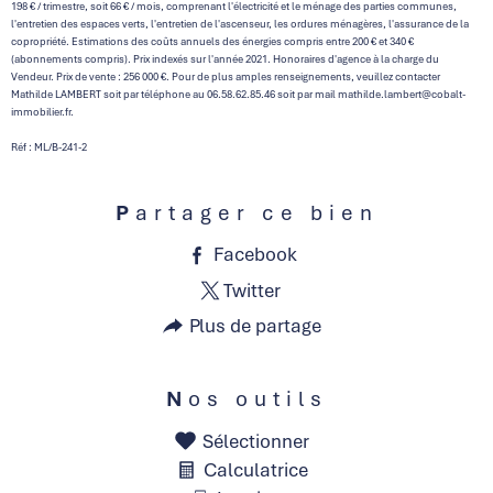
198 € / trimestre, soit 66 € / mois, comprenant l'électricité et le ménage des parties communes,
l'entretien des espaces verts, l'entretien de l'ascenseur, les ordures ménagères, l'assurance de la
copropriété. Estimations des coûts annuels des énergies compris entre 200 € et 340 €
(abonnements compris). Prix indexés sur l'année 2021. Honoraires d'agence à la charge du
Vendeur. Prix de vente : 256 000 €. Pour de plus amples renseignements, veuillez contacter
Mathilde LAMBERT soit par téléphone au 06.58.62.85.46 soit par mail mathilde.lambert@cobalt-
immobilier.fr.
Réf : ML/B-241-2
Partager ce bien
Facebook
Twitter
Plus de partage
Nos outils
Sélectionner
Calculatrice