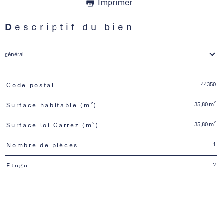
Imprimer
Descriptif du bien
général
44350
Code postal
TRAD_PAMPERO_Caracteristique
Valeurs
35,80 m²
Surface habitable (m²)
35,80 m²
Surface loi Carrez (m²)
1
Nombre de pièces
2
Etage