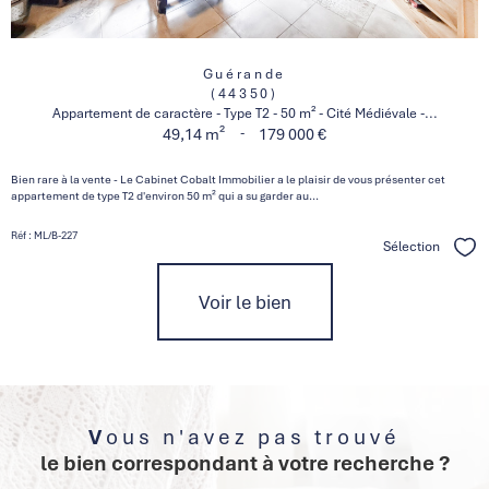
Guérande
(44350)
Appartement de caractère - Type T2 - 50 m² - Cité Médiévale -...
-
49,14 m²
179 000 €
Bien rare à la vente - Le Cabinet Cobalt Immobilier a le plaisir de vous présenter cet
appartement de type T2 d'environ 50 m² qui a su garder au...
Réf : ML/B-227
Sélection
Séle
Voir le bien
Vous n'avez pas trouvé
le bien correspondant à votre recherche ?