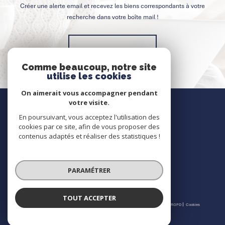
Créer une alerte email et recevez les biens correspondants à votre
recherche dans votre boîte mail !
Créer l'alerte
Comme beaucoup, notre site
utilise les cookies
On aimerait vous accompagner pendant
Nous contacter
votre visite.
En poursuivant, vous acceptez l'utilisation des
Contact
cookies par ce site, afin de vous proposer des
contenus adaptés et réaliser des statistiques !
Nous suivre
PARAMÉTRER
TOUT ACCEPTER
© 2026 | Tous droits réservés | Traduction powered by Google |
Nos honoraires
Plan du site
Mentions légales
Admin
Partenaires
Politique RGPD
Cookies