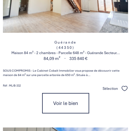
Guérande
(44350)
Maison 84 m² - 2 chambres - Parcelle 648 m² - Guérande Secteur...
-
84,09 m²
335 840 €
SOUS COMPROMIS - Le Cabinet Cobalt Immobilier vous propose de découvrir cette
maison de 84 m² sur une parcelle arborée de 650 m². Située à...
Réf : ML/B-332
Sélection
Séle
Voir le bien