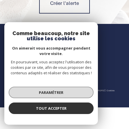
Créer l'alerte
Nous contacter
Comme beaucoup, notre site
utilise les cookies
Contact
On aimerait vous accompagner pendant
votre visite.
En poursuivant, vous acceptez l'utilisation des
Nous suivre
cookies par ce site, afin de vous proposer des
contenus adaptés et réaliser des statistiques !
© 2026 | Tous droits réservés | Traduction powered by Google |
Nos honoraires
Plan du site
Mentions légales
Admin
Partenaires
Politique RGPD
Cookies
PARAMÉTRER
TOUT ACCEPTER