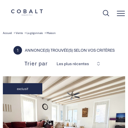
Accueil
Vente
La grigonnais
Maison
1
ANNONCE(S) TROUVÉE(S) SELON VOS CRITÈRES
Trier par
Les plus récentes
exclusif