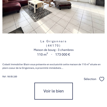
La Grigonnais
(44170)
Maison de bourg - 3 chambres
-
110 m²
173 000 €
Cobalt Immobilier Blain vous présente en exclusivité cette maison de 110 m² située en
plein coeur de la Grigonnais, à proximité immédiate...
Réf : NV/B-249
Sélection
Séle
Voir le bien