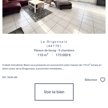
La Grigonnais
(44170)
Maison de bourg - 3 chambres
-
110 m²
173 000 €
Cobalt Immobilier Blain vous présente en exclusivité cette maison de 110 m² située en
plein coeur de la Grigonnais, à proximité immédiate...
Réf : NV/B-249
Sélection
Séle
Voir le bien