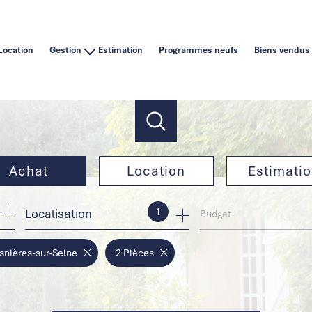
Location
Gestion
Estimation
Programmes neufs
Biens vendus
Vous êtes un particulier
Vous êtes une agence immobilière
Achat
Location
Estimati
1
Localisation
de l'ancien
à l'année
Budget
de l'immo pro
en saisonnier
snières-sur-Seine
2 Pièces
de l'immo pro