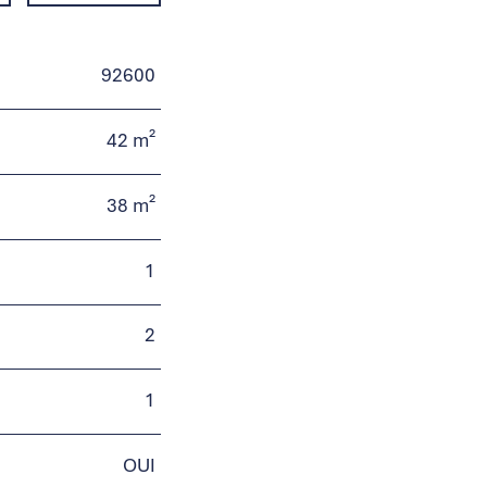
92600
42 m²
38 m²
1
2
1
OUI