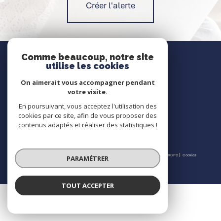
Créer l'alerte
Nous contacter
Comme beaucoup, notre site
utilise les cookies
Contact
On aimerait vous accompagner pendant
votre visite.
En poursuivant, vous acceptez l'utilisation des
Nous suivre
cookies par ce site, afin de vous proposer des
contenus adaptés et réaliser des statistiques !
© 2026 | Tous droits réservés | Traduction powered by Google |
Nos honoraires
Plan du site
Mentions légales
Admin
Partenaires
Politique RGPD
Cookies
PARAMÉTRER
TOUT ACCEPTER