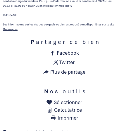
sont à la charge du vendeur. Pour plus d'informations veuillez contacter M. VIVANT au
06.83.11.86.08 ou nolwen.vivant@cobalt-immobilier.fr.
Réf: NV-188.
Les informations sur les risques auxquels ce bien est exposé sont disponibles sur le site
Géorisques
Partager ce bien
Facebook
Twitter
Plus de partage
Nos outils
Sélectionner
Calculatrice
Imprimer