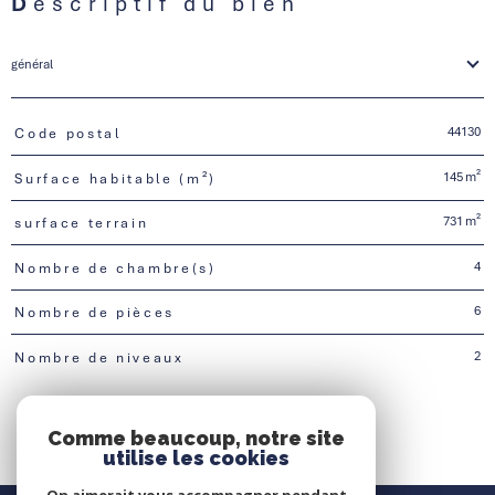
Descriptif du bien
général
44130
Code postal
TRAD_PAMPERO_Caracteristique
Valeurs
145 m²
Surface habitable (m²)
731 m²
surface terrain
4
Nombre de chambre(s)
6
Nombre de pièces
2
Nombre de niveaux
Comme beaucoup, notre site
utilise les cookies