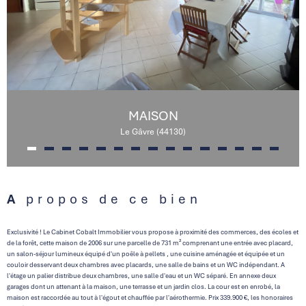
MAISON
Le Gâvre (44130)
A propos de ce bien
Exclusivité ! Le Cabinet Cobalt Immobilier vous propose à proximité des commerces, des écoles et
de la forêt, cette maison de 2006 sur une parcelle de 731 m² comprenant une entrée avec placard,
un salon-séjour lumineux équipé d'un poêle à pellets , une cuisine aménagée et équipée et un
couloir desservant deux chambres avec placards, une salle de bains et un WC indépendant. A
l'étage un palier distribue deux chambres, une salle d'eau et un WC séparé. En annexe deux
garages dont un attenant à la maison, une terrasse et un jardin clos. La cour est en enrobé, la
maison est raccordée au tout à l'égout et chauffée par l'aérothermie. Prix 339.900 €, les honoraires