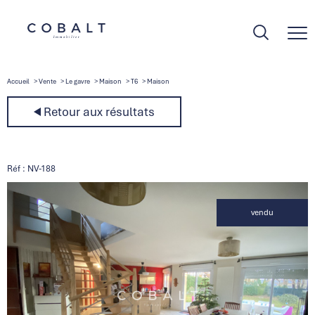
Accueil
Vente
Le gavre
Maison
T6
Maison
Retour aux résultats
Réf : NV-188
vendu