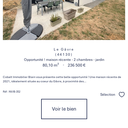
Le Gâvre
(44130)
Opportunité ! maison récente - 2 chambres - jardin
-
80,10 m²
236 500 €
Cobalt Immobilier Blain vous présente cette belle opportunité ! Une maison récente de
2021, idéalement située au coeur du Gâvre, à proximité des...
Réf : NV/B-352
Sélection
Séle
Voir le bien