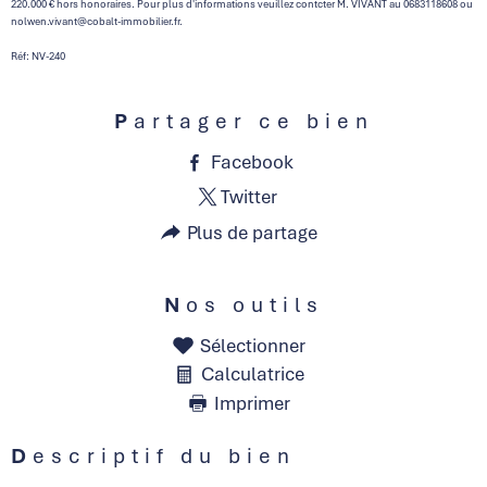
220.000 € hors honoraires. Pour plus d'informations veuillez contcter M. VIVANT au 0683118608 ou
nolwen.vivant@cobalt-immobilier.fr.
Réf: NV-240
Partager ce bien
Facebook
Twitter
Plus de partage
Nos outils
Sélectionner
Calculatrice
Imprimer
Descriptif du bien