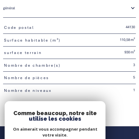
général
44130
Code postal
TRAD_PAMPERO_Caracteristique
Valeurs
110,58 m²
Surface habitable (m²)
930 m²
surface terrain
3
Nombre de chambre(s)
5
Nombre de pièces
1
Nombre de niveaux
Comme beaucoup, notre site
utilise les cookies
On aimerait vous accompagner pendant
Nous contacter
votre visite.