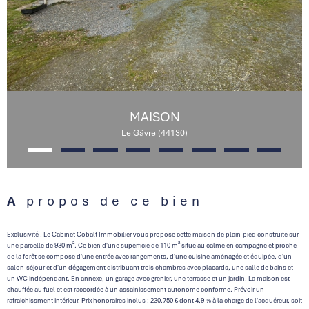
MAISON
Le Gâvre (44130)
A propos de ce bien
Exclusivité ! Le Cabinet Cobalt Immobilier vous propose cette maison de plain-pied construite sur
une parcelle de 930 m². Ce bien d'une superficie de 110 m² situé au calme en campagne et proche
de la forêt se compose d'une entrée avec rangements, d'une cuisine aménagée et équipée, d'un
salon-séjour et d'un dégagement distribuant trois chambres avec placards, une salle de bains et
un WC indépendant. En annexe, un garage avec grenier, une terrasse et un jardin. La maison est
chauffée au fuel et est raccordée à un assainissement autonome conforme. Prévoir un
rafraichissment intérieur. Prix honoraires inclus : 230.750 € dont 4,9 % à la charge de l'acquéreur, soit