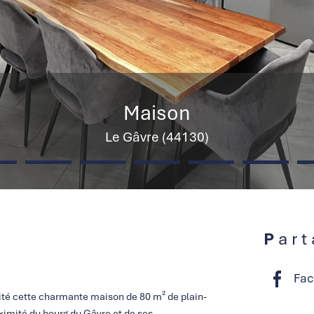
Maison
Le Gâvre (44130)
Par
Fac
ité cette charmante maison de 80 m² de plain-
ximité du bourg du Gâvre et de ses