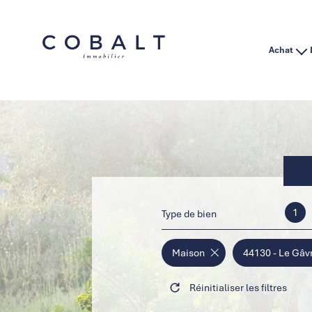
Achat
Habitation
Immo Pro
1
Type de bien
Maison
44130 - Le Gâv
Réinitialiser les filtres