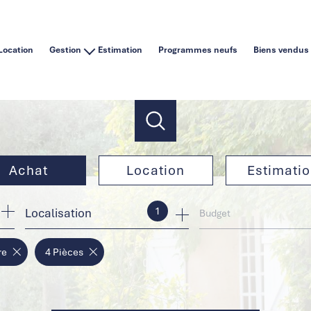
Location
Gestion
Estimation
Programmes neufs
Biens vendus
Vous êtes un particulier
Vous êtes une agence immobilière
Achat
Location
Estimati
1
Localisation
de l'ancien
à l'année
Budget
de l'immo pro
en saisonnier
re
4 Pièces
de l'immo pro