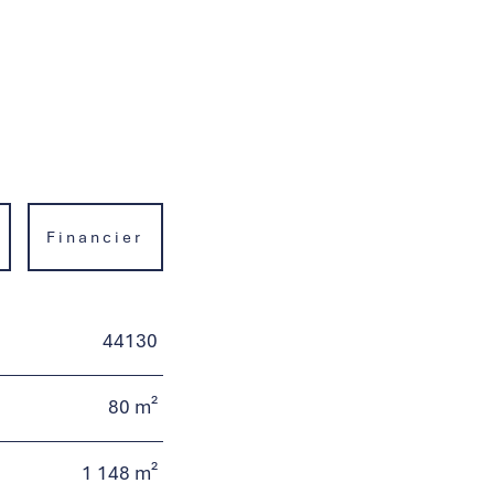
Financier
44130
80 m²
1 148 m²