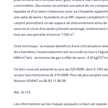
commodités. Découvrez en entrant une pièce de vie composé
équipée et d'un salon chaleureux avec sa charpente apparen
une salle de bains / buanderie et un WC séparé complètent l'
carport promettent un bel espace de stationnement et/ou de st
sans vis-à-vis et d'un jardin joliment aménagé, entièrement cl
tout sur une parcelle d'environ 1150 m².
Coté technique : la maison bénéficie d'une climatisation rév
les chambres, l'assainissement est raccordé au tout à l'égo
kWh/m²/an) - émissions de gaz à effet de serre : A (5 kgCO²/m
Ce bien vous est présenté au prix de 220 800€, dont 5,14% de f
un prix hors honoraires de 210 000€. Pour de plus amples ren
Nolwen VIVANT au 06 83 11 86 08.
Réf : B-115
Les informations sur les risques auxquels ce bien est exposé 