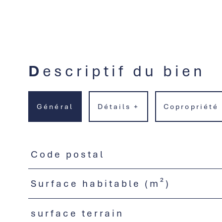
Descriptif du bien
Général
Détails +
Copropriété
Code postal
TRAD_PAMPERO_Caracteristique
Valeurs
Surface habitable (m²)
surface terrain