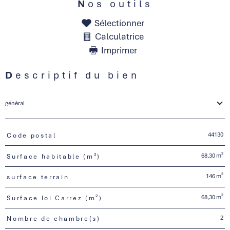
Nos outils
Sélectionner
Calculatrice
Imprimer
Descriptif du bien
général
44130
Code postal
TRAD_PAMPERO_Caracteristique
Valeurs
68,30 m²
Surface habitable (m²)
146 m²
surface terrain
68,30 m²
Surface loi Carrez (m²)
2
Nombre de chambre(s)