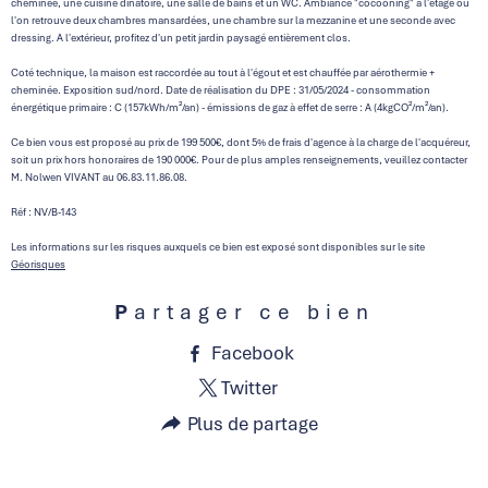
cheminée, une cuisine dinatoire, une salle de bains et un WC. Ambiance "cocooning" à l'étage où
l'on retrouve deux chambres mansardées, une chambre sur la mezzanine et une seconde avec
dressing. A l'extérieur, profitez d'un petit jardin paysagé entièrement clos.
Coté technique, la maison est raccordée au tout à l'égout et est chauffée par aérothermie +
cheminée. Exposition sud/nord. Date de réalisation du DPE : 31/05/2024 - consommation
énergétique primaire : C (157kWh/m²/an) - émissions de gaz à effet de serre : A (4kgCO²/m²/an).
Ce bien vous est proposé au prix de 199 500€, dont 5% de frais d'agence à la charge de l'acquéreur,
soit un prix hors honoraires de 190 000€. Pour de plus amples renseignements, veuillez contacter
M. Nolwen VIVANT au 06.83.11.86.08.
Réf : NV/B-143
Les informations sur les risques auxquels ce bien est exposé sont disponibles sur le site
Géorisques
Partager ce bien
Facebook
Twitter
Plus de partage