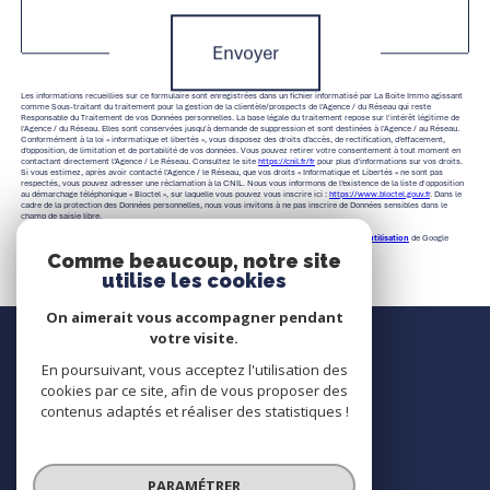
Envoyer
Les informations recueillies sur ce formulaire sont enregistrées dans un fichier informatisé par La Boite Immo agissant
comme Sous-traitant du traitement pour la gestion de la clientèle/prospects de l'Agence / du Réseau qui reste
Responsable du Traitement de vos Données personnelles. La base légale du traitement repose sur l'intérêt légitime de
l'Agence / du Réseau. Elles sont conservées jusqu'à demande de suppression et sont destinées à l'Agence / au Réseau.
Conformément à la loi « informatique et libertés », vous disposez des droits d’accès, de rectification, d’effacement,
d’opposition, de limitation et de portabilité de vos données. Vous pouvez retirer votre consentement à tout moment en
contactant directement l’Agence / Le Réseau. Consultez le site
https://cnil.fr/fr
pour plus d’informations sur vos droits.
Si vous estimez, après avoir contacté l'Agence / le Réseau, que vos droits « Informatique et Libertés » ne sont pas
respectés, vous pouvez adresser une réclamation à la CNIL. Nous vous informons de l’existence de la liste d'opposition
au démarchage téléphonique « Bloctel », sur laquelle vous pouvez vous inscrire ici :
https://www.bloctel.gouv.fr
. Dans le
cadre de la protection des Données personnelles, nous vous invitons à ne pas inscrire de Données sensibles dans le
champ de saisie libre.
Ce site est protégé par reCAPTCHA, les
Politiques de Confidentialité
et es
Conditions d'utilisation
de Google
s'appliquent.
Comme beaucoup, notre site
utilise les cookies
On aimerait vous accompagner pendant
Nous contacter
votre visite.
En poursuivant, vous acceptez l'utilisation des
Contact
cookies par ce site, afin de vous proposer des
contenus adaptés et réaliser des statistiques !
Nous suivre
PARAMÉTRER