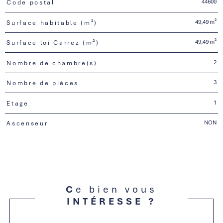
44600
Code postal
TRAD_PAMPERO_Caracteristique
Valeurs
49,49 m²
Surface habitable (m²)
49,49 m²
Surface loi Carrez (m²)
2
Nombre de chambre(s)
3
Nombre de pièces
1
Etage
NON
Ascenseur
Ce bien vous
INTÉRESSE ?