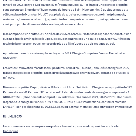
rénové en 2022, de type T3 d'environ 50 m² vendu meublé, au 1er étage d'une petite copropriété
sans ascenseur. Situé dans l'hyper centre du bourg de Saint-Marc-sur-Mer, à quelques pas de la
célèbre plage de Monsieur HULOT, aux pieds de tous les commerces de proximité (pharmacie,
restaurants, bureau de tabac, ...), à proximité des transports en commun, cet appartement sera
idéal pour profiter d'une véritable vie active, et ce sans voiture.
Il se compose d'une entrée, d'une pièce de vie avec accès sur la terrasse exposée est-ouest, d'une
cuisine séparée aménagée et équipée, de deux chambres et d'une salle d'eau avec WC. Réfection
totale de la terrasse en cours, terrasse de plus de 18 m², pose de bois exotique au sol.
Appartement avec locataire en place - Loyer de 948 € Charges Comprises / mois - Fin de bail au
01/06/2026.
Les atouts : rénovation récente (sols, peintures, salle d'eau, cuisine), chaudière changée en 2022,
faibles charges de copropriété, accès direct à la plage avec chemin privatif, terrasse de plus de 18
m², cave.
Bien en copropriété. Copropriété de 18 lots dont 7 lots d'habitation. Charges de copropriété de 122
€ / trimestre soit 41 € / mois. DPE en classe F. Estimations des coûts des énergies compris entre 1
640 € et 2 250 € (abonnements compris). Prix indexés sur les années 2021, 2022 et 2023. Honoraires
d'agence à la charge du Vendeur. Prix : 289 000 €. Pour plus d'informations, contactez Mathilde
LAMBERT soit par téléphone au 06.58.62.85.46 ou par mail mathilde.lambert@cobalt-immobilier.fr.
Réf : ML/B-275
Les informations sur les risques auxquels ce bien est exposé sont disponibles sur le site
Géorisques