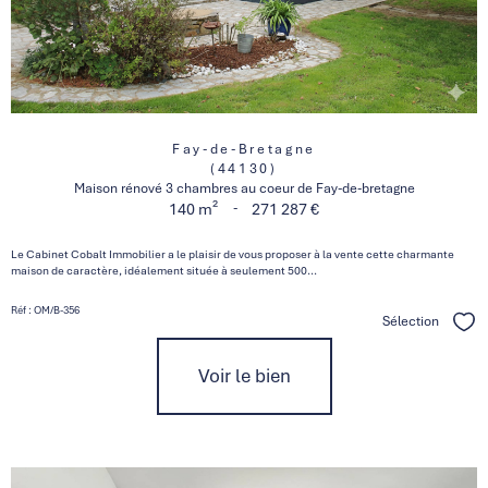
Fay-de-Bretagne
(44130)
Maison rénové 3 chambres au coeur de Fay-de-bretagne
-
140 m²
271 287 €
Le Cabinet Cobalt Immobilier a le plaisir de vous proposer à la vente cette charmante
maison de caractère, idéalement située à seulement 500...
Réf : OM/B-356
Sélection
Séle
Voir le bien