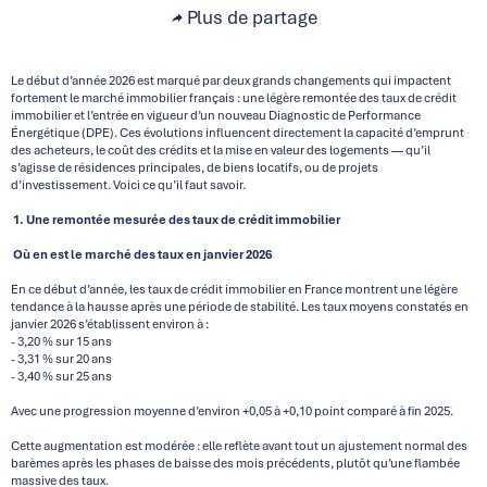
Plus de partage
Le début d’année 2026 est marqué par deux grands changements qui impactent
fortement le marché immobilier français : une légère remontée des taux de crédit
immobilier et l’entrée en vigueur d’un nouveau Diagnostic de Performance
Énergétique (DPE). Ces évolutions influencent directement la capacité d’emprunt
des acheteurs, le coût des crédits et la mise en valeur des logements — qu’il
s’agisse de résidences principales, de biens locatifs, ou de projets
d’investissement. Voici ce qu’il faut savoir.
1. Une remontée mesurée des taux de crédit immobilier
Où en est le marché des taux en janvier 2026
En ce début d’année, les taux de crédit immobilier en France montrent une légère
tendance à la hausse après une période de stabilité. Les taux moyens constatés en
janvier 2026 s’établissent environ à :
- 3,20 % sur 15 ans
- 3,31 % sur 20 ans
- 3,40 % sur 25 ans
Avec une progression moyenne d’environ +0,05 à +0,10 point comparé à fin 2025.
Cette augmentation est modérée : elle reflète avant tout un ajustement normal des
barèmes après les phases de baisse des mois précédents, plutôt qu’une flambée
massive des taux.