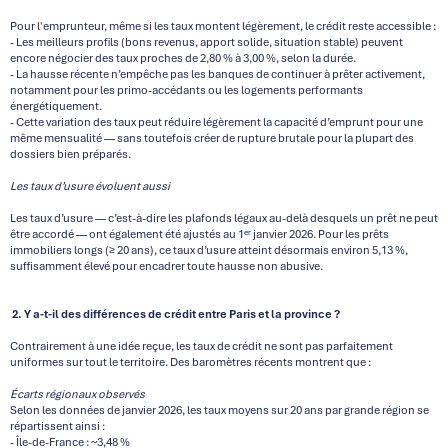
Pour l'emprunteur, même si les taux montent légèrement, le crédit reste accessible :
- Les meilleurs profils (bons revenus, apport solide, situation stable) peuvent
encore négocier des taux proches de 2,80 % à 3,00 %, selon la durée.
- La hausse récente n’empêche pas les banques de continuer à prêter activement,
notamment pour les primo-accédants ou les logements performants
énergétiquement.
- Cette variation des taux peut réduire légèrement la capacité d’emprunt pour une
même mensualité — sans toutefois créer de rupture brutale pour la plupart des
dossiers bien préparés.
Les taux d’usure évoluent aussi
Les taux d’usure — c’est-à-dire les plafonds légaux au-delà desquels un prêt ne peut
être accordé — ont également été ajustés au 1ᵉʳ janvier 2026. Pour les prêts
immobiliers longs (≥ 20 ans), ce taux d’usure atteint désormais environ 5,13 %,
suffisamment élevé pour encadrer toute hausse non abusive.
2. Y a-t-il des différences de crédit entre Paris et la province ?
Contrairement à une idée reçue, les taux de crédit ne sont pas parfaitement
uniformes sur tout le territoire. Des baromètres récents montrent que :
Écarts régionaux observés
Selon les données de janvier 2026, les taux moyens sur 20 ans par grande région se
répartissent ainsi :
- Île-de-France : ~3,48 %