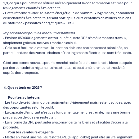
1,9, ce qui a pour effet de réduire mécaniquement la consommation estimée pour
les logements chauffés à l’électricité.
- Cette réforme revalorise la note énergétique de nombreux logements, notamment
ceux chauffés à l’électricité, faisant sortir plusieurs centaines de milliers de biens
du statut de « passoires énergétiques » F et G.
Impact concret pour les vendeurs et bailleurs
- Environ 850 000 logements ont vu leur étiquette DPE s’améliorer sans travaux,
simplement grâce au nouveau mode de calcul.
- Cela peut faciliter la vente ou la location de biens anciennement pénalisés, en
particulier dans des zones urbaines où les logements électriques sont fréquents.
C’est une bonne nouvelle pour le marché : cela réduit le nombre de biens bloqués
par des contraintes réglementaires strictes, et peut améliorer leur attractivité
auprès des prospects.
4. Que retenir en 2026 ?
Pour les acheteurs
- Les taux de crédit immobilier augmentent légèrement mais restent solides, avec
des opportunités selon le profil.
- La capacité d’emprunt n’est pas fondamentalement restreinte, mais une bonne
préparation de dossier reste clef.
- La réforme du DPE peut aider à valoriser certains biens et à faciliter l’accès à la
propriété.
Pour les vendeurs et agents
- Mettre en avant une meilleure note DPE (si applicable) peut être un vrai argument