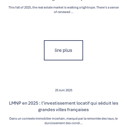
This fall of 2025, the real estate market is walking a tightrope. There's a sense
of renewed ...
lire plus
25 Juin 2025
LMNP en 2025 : l’investissement locatif qui séduit les
grandes villes françaises
Dans un contexte immobilier incertain, marqué par la remontée des taux, le
durcissement des condi...