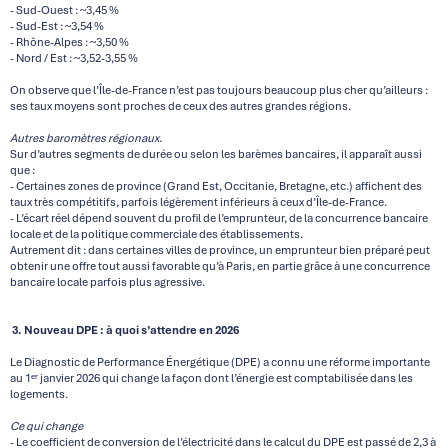
- Sud-Ouest : ~3,45 %
- Sud-Est : ~3,54 %
- Rhône-Alpes : ~3,50 %
- Nord / Est : ~3,52-3,55 %
On observe que l’Île-de-France n’est pas toujours beaucoup plus cher qu’ailleurs :
ses taux moyens sont proches de ceux des autres grandes régions.
Autres baromètres régionaux.
Sur d’autres segments de durée ou selon les barèmes bancaires, il apparaît aussi
que :
- Certaines zones de province (Grand Est, Occitanie, Bretagne, etc.) affichent des
taux très compétitifs, parfois légèrement inférieurs à ceux d’Île-de-France.
- L’écart réel dépend souvent du profil de l’emprunteur, de la concurrence bancaire
locale et de la politique commerciale des établissements.
Autrement dit : dans certaines villes de province, un emprunteur bien préparé peut
obtenir une offre tout aussi favorable qu’à Paris, en partie grâce à une concurrence
bancaire locale parfois plus agressive.
3. Nouveau DPE : à quoi s’attendre en 2026
Le Diagnostic de Performance Énergétique (DPE) a connu une réforme importante
au 1ᵉʳ janvier 2026 qui change la façon dont l’énergie est comptabilisée dans les
logements.
Ce qui change
- Le coefficient de conversion de l’électricité dans le calcul du DPE est passé de 2,3 à