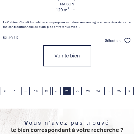
MAISON
-
120 m²
Le Cabinet Cobalt Immobilier vous propose au calme, en campagne et sans vis à vis, cette
maison traditionnelle de plain-pied entretenue avec...
Réf : NV-115
Sélection
Séle
Voir le bien
1
...
18
19
20
21
22
23
24
...
25
Vous n'avez pas trouvé
le bien correspondant à votre recherche ?