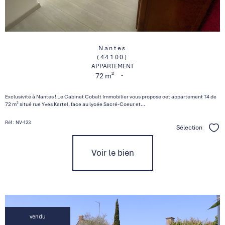
Nantes
(44100)
APPARTEMENT
-
72 m²
Exclusivité à Nantes ! Le Cabinet Cobalt Immobilier vous propose cet appartement T4 de
72 m² situé rue Yves Kartel, face au lycée Sacré-Coeur et...
Réf : NV-123
Sélection
Séle
Voir le bien
vendu