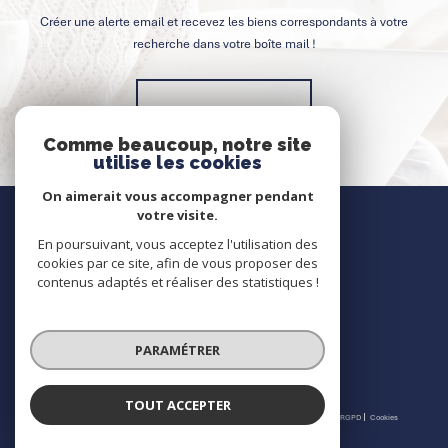
Créer une alerte email et recevez les biens correspondants à votre
recherche dans votre boîte mail !
Créer l'alerte
Comme beaucoup, notre site
utilise les cookies
On aimerait vous accompagner pendant
Nous contacter
votre visite.
En poursuivant, vous acceptez l'utilisation des
Contact
cookies par ce site, afin de vous proposer des
contenus adaptés et réaliser des statistiques !
Nous suivre
PARAMÉTRER
TOUT ACCEPTER
© 2026 | Tous droits réservés | Traduction powered by Google |
Nos honoraires
Plan du site
Mentions légales
Admin
Partenaires
Politique RGPD
Cookies