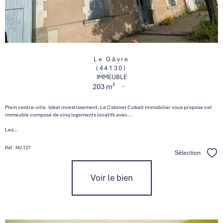
Le Gâvre
(44130)
IMMEUBLE
-
203 m²
Plein centre-ville. Idéal investissement. Le Cabinet Cobalt Immobilier vous propose cet
immeuble composé de cinq logements locatifs avec...
Les...
Réf : NV-127
Sélection
Séle
Voir le bien