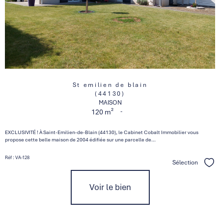
St emilien de blain
(44130)
MAISON
-
120 m²
EXCLUSIVITÉ ! À Saint-Emilien-de-Blain (44130), le Cabinet Cobalt Immobilier vous
propose cette belle maison de 2004 édifiée sur une parcelle de...
Réf : VA-128
Sélection
Séle
Voir le bien