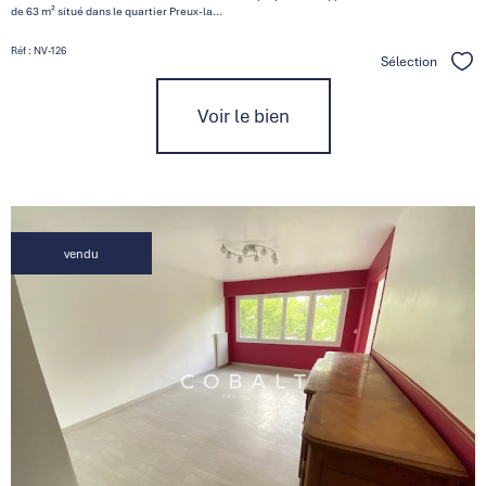
de 63 m² situé dans le quartier Preux-la...
Réf : NV-126
Sélection
Séle
Voir le bien
vendu