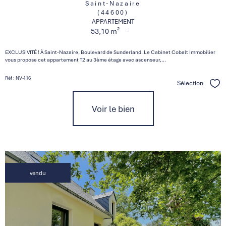
Saint-Nazaire
(44600)
APPARTEMENT
-
53,10 m²
EXCLUSIVITÉ ! À Saint-Nazaire, Boulevard de Sunderland. Le Cabinet Cobalt Immobilier
vous propose cet appartement T2 au 3ème étage avec ascenseur,...
Réf : NV-116
Sélection
Séle
Voir le bien
vendu