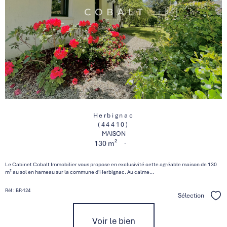
Herbignac
(44410)
MAISON
-
130 m²
Le Cabinet Cobalt Immobilier vous propose en exclusivité cette agréable maison de 130
m² au sol en hameau sur la commune d'Herbignac. Au calme...
Réf : BR-124
Sélection
Séle
Voir le bien