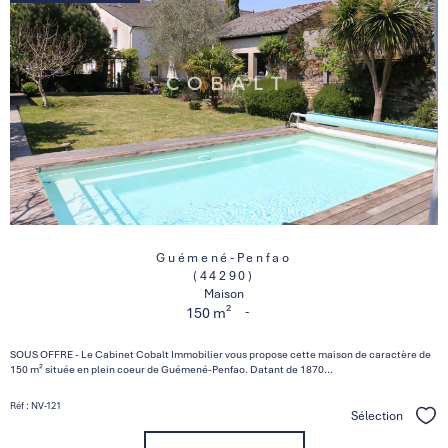
Guémené-Penfao
(44290)
Maison
-
150 m²
SOUS OFFRE - Le Cabinet Cobalt Immobilier vous propose cette maison de caractère de
150 m² située en plein coeur de Guémené-Penfao. Datant de 1870...
Réf : NV-121
Sélection
Séle