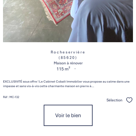
Rocheservière
(85620)
Maison à rénover
-
115 m²
EXCLUSIVITÉ sous offre ! Le Cabinet Cobalt Immobilier vous propose au calme dans une
impasse et sans vis-à-vis cette charmante maison en pierre à...
Réf : MC-132
Sélection
Séle
Voir le bien