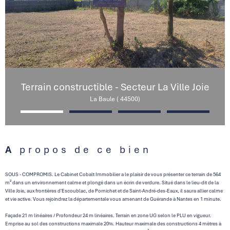
Terrain constructible - Secteur La Ville Joie
La Baule ( 44500)
A propos de ce bien
SOUS - COMPROMIS. Le Cabinet Cobalt Immobilier a le plaisir de vous présenter ce terrain de 564
m² dans un environnement calme et plongé dans un écrin de verdure. Situé dans le lieu-dit de la
Ville Joie, aux frontières d'Escoublac, de Pornichet et de Saint-André-des-Eaux, il saura allier calme
et vie active. Vous rejoindrez la départementale vous amenant de Guérande à Nantes en 1 minute.
Façade 21 m linéaires / Profondeur 24 m linéaires. Terrain en zone UG selon le PLU en vigueur.
Emprise au sol des constructions maximale 20%. Hauteur maximale des constructions 4 mètres à