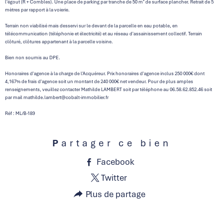
l'égout (R + Combles). Une place de parking par tranche de 50 m² de surface plancher. Retrait de 5
mètres par rapport à la voierie.
Terrain non viabilisé mais desservi sur le devant de la parcelle en eau potable, en
télécommunication (téléphonie et électricité) et au réseau d'assainissement collectif. Terrain
clôturé, clôtures appartenant à la parcelle voisine.
Bien non soumis au DPE.
Honoraires d'agence à la charge de l'Acquéreur. Prix honoraires d'agence inclus 250 000€ dont
4,167% de frais d'agence soit un montant de 240 000€ net vendeur. Pour de plus amples
renseignements, veuillez contacter Mathilde LAMBERT soit par téléphone au 06.58.62.852.46 soit
par mail mathilde.lambert@cobalt-immobilier.fr
Réf : ML/B-189
Partager ce bien
Facebook
Twitter
Plus de partage