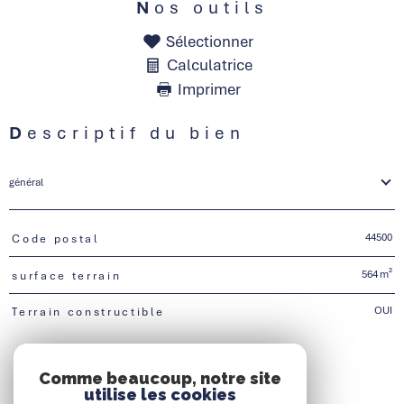
Nos outils
Sélectionner
Calculatrice
Imprimer
Descriptif du bien
général
44500
Code postal
TRAD_PAMPERO_Caracteristique
Valeurs
564 m²
surface terrain
OUI
Terrain constructible
Comme beaucoup, notre site
utilise les cookies