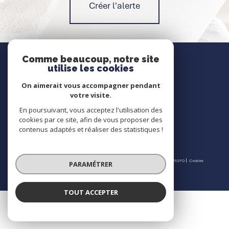
Créer l'alerte
Nous contacter
Comme beaucoup, notre site
utilise les cookies
Contact
On aimerait vous accompagner pendant
votre visite.
En poursuivant, vous acceptez l'utilisation des
Nous suivre
cookies par ce site, afin de vous proposer des
contenus adaptés et réaliser des statistiques !
© 2026 | Tous droits réservés | Traduction powered by Google |
Nos honoraires
Plan du site
Mentions légales
Admin
Partenaires
Politique RGPD
Cookies
PARAMÉTRER
TOUT ACCEPTER