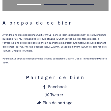
A propos de ce bien
A vendre, une place de parking Quartier JAVEL , dans le 15ème arrondissement de Paris, proximité
bus Ligne 70 et METRO Ligne 8 Felix Faure et Ligne 10 Charles Michels. Très facile d'accès, à
l'entresol d'une petite copropriété dans un quartier calme. Portail automatique sécurisé donnant
directement sur rue. Prix frais d'agence inclus 22 000 €. Se loue minimum 120€/mois. Taxe foncière:
121€/an. Charges: 15€/mois.
Pour de plus amples renseignements, veuillez contacter le Cabinet Cobalt Immobilier au 06 84 44
49 07.
Partager ce bien
Facebook
Twitter
Plus de partage