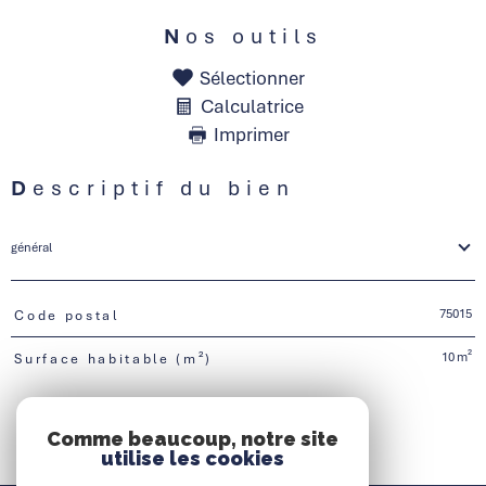
Nos outils
Sélectionner
Calculatrice
Imprimer
Descriptif du bien
général
75015
Code postal
TRAD_PAMPERO_Caracteristique
Valeurs
10 m²
Surface habitable (m²)
Comme beaucoup, notre site
utilise les cookies