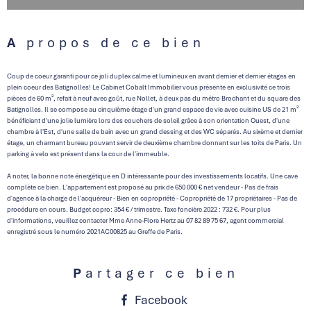
A propos de ce bien
Coup de coeur garanti pour ce joli duplex calme et lumineux en avant dernier et dernier étages en
plein coeur des Batignolles! Le Cabinet Cobalt Immobilier vous présente en exclusivité ce trois
pièces de 60 m², refait à neuf avec goût, rue Nollet, à deux pas du métro Brochant et du square des
Batignolles. Il se compose au cinquième étage d'un grand espace de vie avec cuisine US de 21 m²
bénéficiant d'une jolie lumière lors des couchers de soleil grâce à son orientation Ouest, d'une
chambre à l'Est, d'une salle de bain avec un grand dessing et des WC séparés. Au sixème et dernier
étage, un charmant bureau pouvant servir de deuxième chambre donnant sur les toits de Paris. Un
parking à velo est présent dans la cour de l'immeuble.
A noter, la bonne note énergétique en D intéressante pour des investissements locatifs. Une cave
complète ce bien. L'appartement est proposé au prix de 650 000 € net vendeur - Pas de frais
d'agence à la charge de l'acquéreur - Bien en copropriété - Copropriété de 17 propriétaires - Pas de
procédure en cours. Budget copro: 354 € / trimestre. Taxe foncière 2022 : 732 €. Pour plus
d'informations, veuillez contacter Mme Anne-Flore Hertz au 07 82 89 75 67, agent commercial
enregistré sous le numéro 2021AC00825 au Greffe de Paris.
Partager ce bien
Facebook