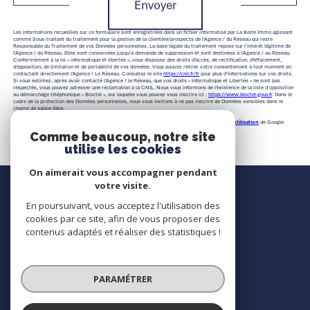
Envoyer
Les informations recueillies sur ce formulaire sont enregistrées dans un fichier informatisé par La Boite Immo agissant
comme Sous-traitant du traitement pour la gestion de la clientèle/prospects de l'Agence / du Réseau qui reste
Responsable du Traitement de vos Données personnelles. La base légale du traitement repose sur l'intérêt légitime de
l'Agence / du Réseau. Elles sont conservées jusqu'à demande de suppression et sont destinées à l'Agence / au Réseau.
Conformément à la loi « informatique et libertés », vous disposez des droits d’accès, de rectification, d’effacement,
d’opposition, de limitation et de portabilité de vos données. Vous pouvez retirer votre consentement à tout moment en
contactant directement l’Agence / Le Réseau. Consultez le site
https://cnil.fr/fr
pour plus d’informations sur vos droits.
Si vous estimez, après avoir contacté l'Agence / le Réseau, que vos droits « Informatique et Libertés » ne sont pas
respectés, vous pouvez adresser une réclamation à la CNIL. Nous vous informons de l’existence de la liste d'opposition
au démarchage téléphonique « Bloctel », sur laquelle vous pouvez vous inscrire ici :
https://www.bloctel.gouv.fr
. Dans le
cadre de la protection des Données personnelles, nous vous invitons à ne pas inscrire de Données sensibles dans le
champ de saisie libre.
Ce site est protégé par reCAPTCHA, les
Politiques de Confidentialité
et es
Conditions d'utilisation
de Google
s'appliquent.
Comme beaucoup, notre site
utilise les cookies
On aimerait vous accompagner pendant
Nous contacter
votre visite.
En poursuivant, vous acceptez l'utilisation des
Contact
cookies par ce site, afin de vous proposer des
contenus adaptés et réaliser des statistiques !
Nous suivre
PARAMÉTRER