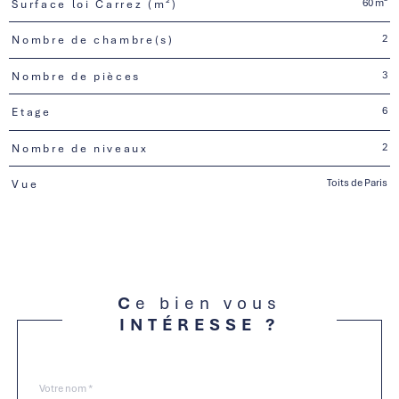
60 m²
Surface loi Carrez (m²)
2
Nombre de chambre(s)
3
Nombre de pièces
6
Etage
2
Nombre de niveaux
Toits de Paris
Vue
Ce bien vous
INTÉRESSE ?
Nom
Fieldset
*
par