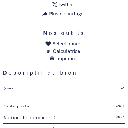
Twitter
Plus de partage
Nos outils
Sélectionner
Calculatrice
Imprimer
Descriptif du bien
général
75017
Code postal
TRAD_PAMPERO_Caracteristique
Valeurs
60 m²
Surface habitable (m²)