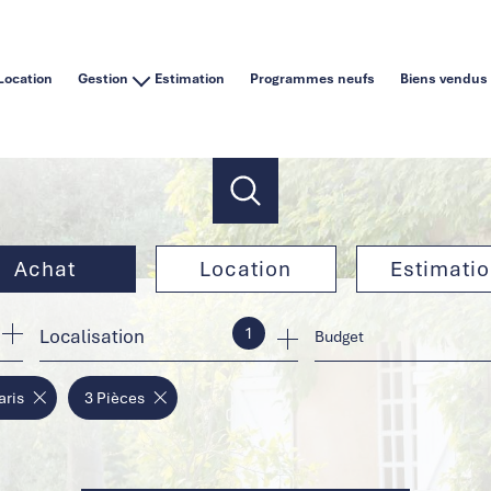
Location
Gestion
Estimation
Programmes neufs
Biens vendus
Vous êtes un particulier
Vous êtes une agence immobilière
Achat
Location
Estimati
1
Localisation
de l'ancien
à l'année
Budget
de l'immo pro
en saisonnier
aris
3 Pièces
de l'immo pro