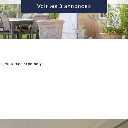
Voir les
3
annonces
t deux pieces pernety