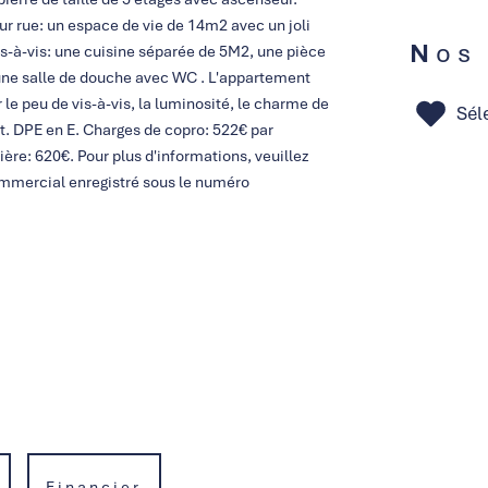
 rue: un espace de vie de 14m2 avec un joli
Nos
is-à-vis: une cuisine séparée de 5M2, une pièce
t une salle de douche avec WC . L'appartement
 le peu de vis-à-vis, la luminosité, le charme de
Sél
t. DPE en E. Charges de copro: 522€ par
ière: 620€. Pour plus d'informations, veuillez
mmercial enregistré sous le numéro
Financier