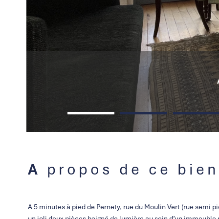
A propos de ce bien
A 5 minutes à pied de Pernety, rue du Moulin Vert (rue semi p
un joli deux pièces baigné de lumière au sein d’un immeuble p