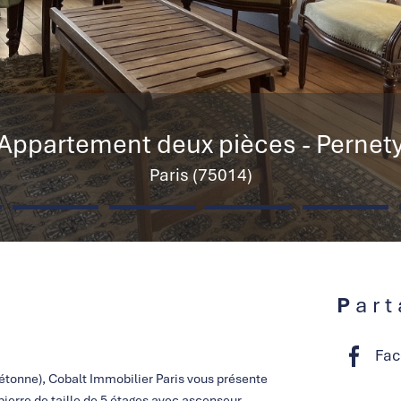
Appartement deux pièces - Pernet
Paris (75014)
Par
Fac
iétonne), Cobalt Immobilier Paris vous présente
ierre de taille de 5 étages avec ascenseur.