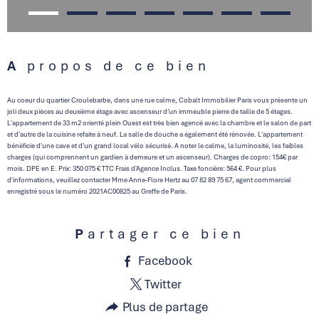
A propos de ce bien
Au coeur du quartier Croulebarbe, dans une rue calme, Cobalt Immobilier Paris vous présente un
joli deux pièces au deuxième étage avec ascenseur d’un immeuble pierre de taille de 5 étages.
L'appartement de 33 m2 orienté plein Ouest est très bien agencé avec la chambre et le salon de part
et d'autre de la cuisine refaite à neuf. La salle de douche a également été rénovée. L'appartement
bénéficie d'une cave et d'un grand local vélo sécurisé. A noter le calme, la luminosité, les faibles
charges (qui comprennent un gardien à demeure et un ascenseur). Charges de copro: 154€ par
mois. DPE en E. Prix: 350 075 € TTC Frais d'Agence Inclus. Taxe foncière: 564 €. Pour plus
d'informations, veuillez contacter Mme Anne-Flore Hertz au 07 82 89 75 67, agent commercial
enregistré sous le numéro 2021AC00825 au Greffe de Paris.
Partager ce bien
Facebook
Twitter
Plus de partage