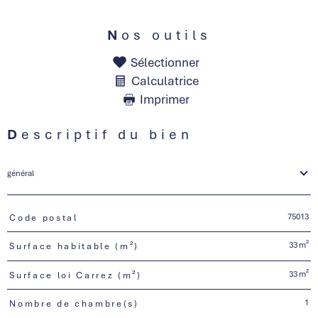
Nos outils
Sélectionner
Calculatrice
Imprimer
Descriptif du bien
général
75013
Code postal
TRAD_PAMPERO_Caracteristique
Valeurs
33 m²
Surface habitable (m²)
33 m²
Surface loi Carrez (m²)
1
Nombre de chambre(s)