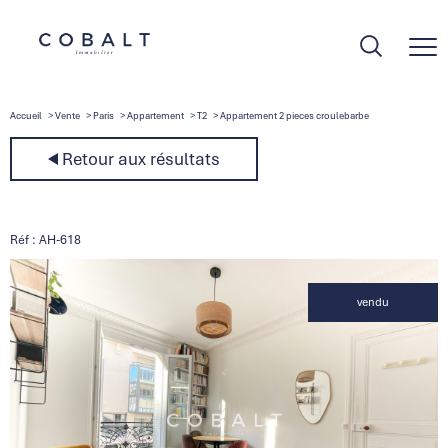
Accueil
Vente
Paris
Appartement
T2
Appartement 2 pieces croulebarbe
Retour aux résultats
Réf : AH-618
vendu