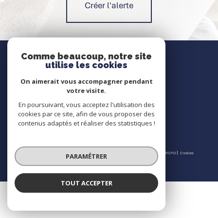
Créer l'alerte
Nous contacter
Comme beaucoup, notre site
utilise les cookies
Contact
On aimerait vous accompagner pendant
votre visite.
En poursuivant, vous acceptez l'utilisation des
Nous suivre
cookies par ce site, afin de vous proposer des
contenus adaptés et réaliser des statistiques !
© 2026 | Tous droits réservés | Traduction powered by Google |
Nos honoraires
Plan du site
Mentions légales
Admin
Partenaires
Politique RGPD
Cookies
PARAMÉTRER
TOUT ACCEPTER