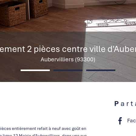
ment 2 pièces centre ville d'Auber
Aubervilliers (93300)
Par
Fac
ièces entièrement refait à neuf avec goût en
a ligne 12 Mairie d'Aubervilliers, dans une rue