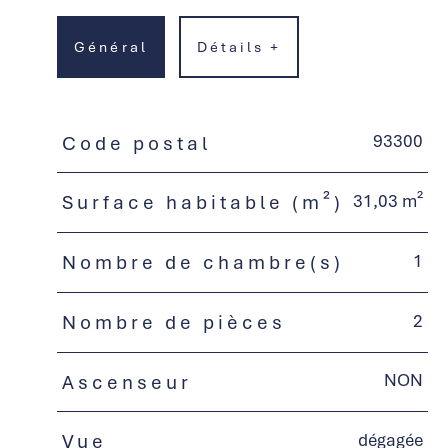
Général
Détails +
93300
Code postal
TRAD_PAMPERO_Caracteristique
Valeurs
31,03 m²
Surface habitable (m²)
1
Nombre de chambre(s)
2
Nombre de pièces
NON
Ascenseur
dégagée
Vue