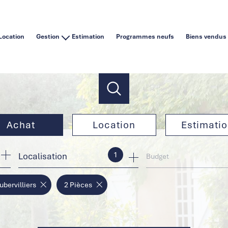
Location
Gestion
Estimation
Programmes neufs
Biens vendus
Vous êtes un particulier
Vous êtes une agence immobilière
Achat
Location
Estimati
1
Localisation
de l'ancien
à l'année
Budget
de l'immo pro
en saisonnier
ubervilliers
2 Pièces
de l'immo pro