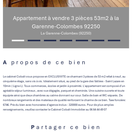
Appartement à vendre 3 pièces 53m2 à la
Garenne-Colombes 92250
La Garenne-Colombes (92250)
A propos de ce bien
Le cabinet Cobalt vous propose en EXCLUSIVITE ce charmant 3 pièces de 53 m2 refait à neuf, au
cinquième étage, sans vis à vis. Idéalement situé, au pied de la gare des Vallées - Saint Lazare en
10min ( Ligne L). Tous commerces, écoles et jardin à proximité. L'appartement est composé d'un
agréable séjour lumineux , avec vue dégagée, parquet et cheminée. Une cuisine ouverte et toute
équipée ainsi que deux chambres au calme donnant sur cour. Salle de bain et WC séparés. De
nombreux rangements et des materiaux de qualité renforcent le charme de ce bien. Taxe foncière:
674€. Prix du bien avec honoraires d'agence inclus : 320000 euros. Pour de plus amples
renseignements, veuillez contacter le Cabinet Cobalt Immobilier au 06 84 44 49 07
Partager ce bien