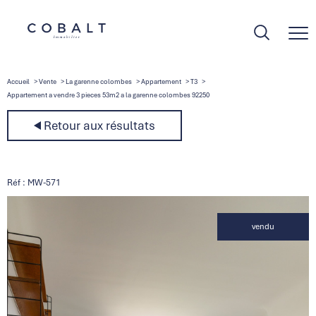
Accueil
Vente
La garenne colombes
Appartement
T3
Appartement a vendre 3 pieces 53m2 a la garenne colombes 92250
Retour aux résultats
Réf : MW-571
vendu