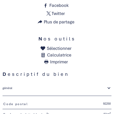
Facebook
Twitter
Plus de partage
Nos outils
Sélectionner
Calculatrice
Imprimer
Descriptif du bien
général
92250
Code postal
TRAD_PAMPERO_Caracteristique
Valeurs
53 m²