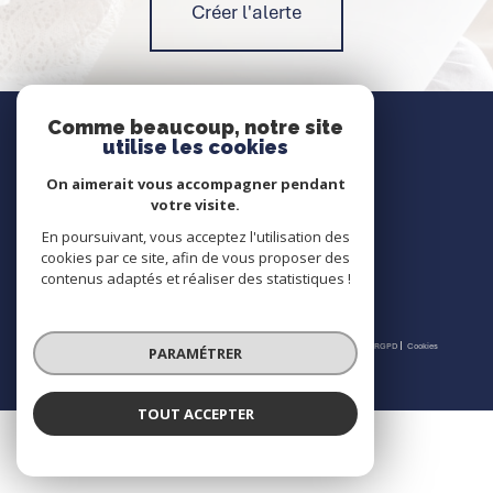
Créer l'alerte
Nous contacter
Comme beaucoup, notre site
utilise les cookies
Contact
On aimerait vous accompagner pendant
votre visite.
En poursuivant, vous acceptez l'utilisation des
Nous suivre
cookies par ce site, afin de vous proposer des
contenus adaptés et réaliser des statistiques !
© 2026 | Tous droits réservés | Traduction powered by Google |
Nos honoraires
Plan du site
Mentions légales
Admin
Partenaires
Politique RGPD
Cookies
PARAMÉTRER
TOUT ACCEPTER