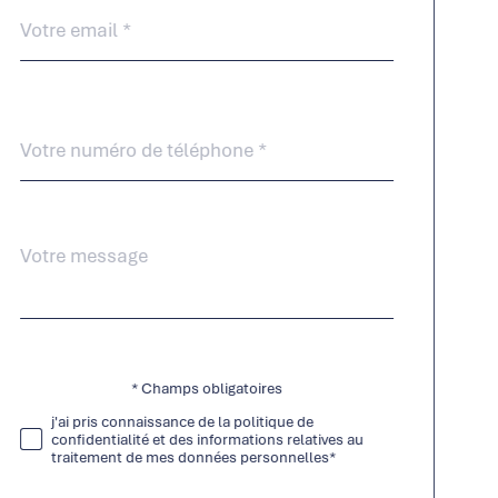
email
*
Téléphone
*
Message
Fieldset
*
par
défaut
* Champs obligatoires
Validation
j'ai pris connaissance de la politique de
confidentialité et des informations relatives au
traitement de mes données personnelles*