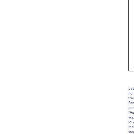
Les
fic
tra
Rés
per
l'A
sup
loi
rec
vos