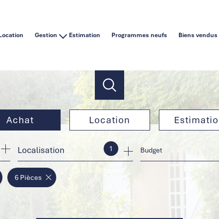
Location
Gestion
Estimation
Programmes neufs
Biens vendus
Vous êtes un particulier
Vous êtes une agence immobilière
Achat
Location
Estimati
1
Localisation
de l'ancien
à l'année
Budget
de l'immo pro
en saisonnier
6 Pièces
de l'immo pro