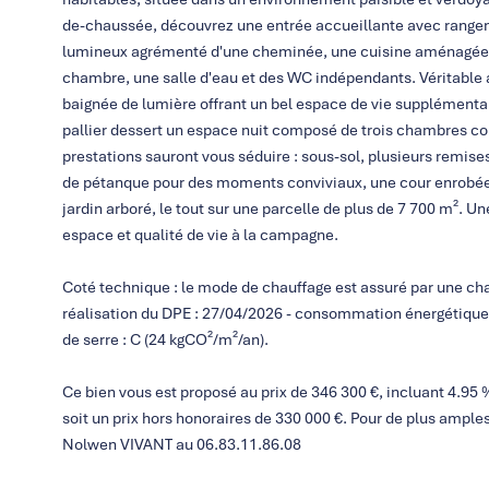
de-chaussée, découvrez une entrée accueillante avec rangem
lumineux agrémenté d'une cheminée, une cuisine aménagée e
chambre, une salle d'eau et des WC indépendants. Véritable 
baignée de lumière offrant un bel espace de vie supplémentai
pallier dessert un espace nuit composé de trois chambres con
prestations sauront vous séduire : sous-sol, plusieurs remises
de pétanque pour des moments conviviaux, une cour enrobée f
jardin arboré, le tout sur une parcelle de plus de 7 700 m². U
espace et qualité de vie à la campagne.
Coté technique : le mode de chauffage est assuré par une chau
réalisation du DPE : 27/04/2026 - consommation énergétique 
de serre : C (24 kgCO²/m²/an).
Ce bien vous est proposé au prix de 346 300 €, incluant 4.95 %
soit un prix hors honoraires de 330 000 €. Pour de plus ampl
Nolwen VIVANT au 06.83.11.86.08