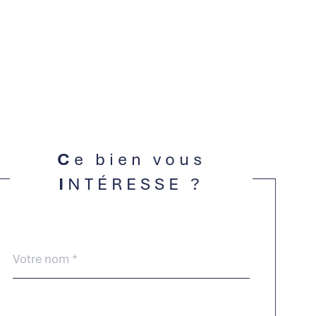
Ce bien vous
INTÉRESSE ?
Nom
Fieldset
*
par
défaut