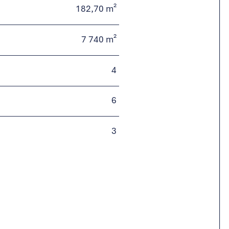
182,70 m²
7 740 m²
4
6
3