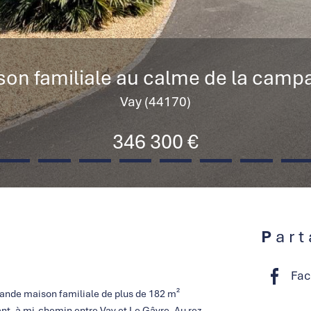
son familiale au calme de la camp
Vay (44170)
346 300 €
Par
Fac
rande maison familiale de plus de 182 m²
nt, à mi-chemin entre Vay et Le Gâvre. Au rez-