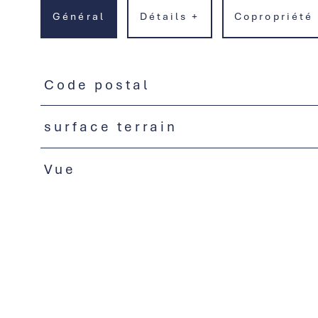
Général
Détails +
Copropriété
Code postal
TRAD_PAMPERO_Caracteristique
Valeurs
surface terrain
Vue