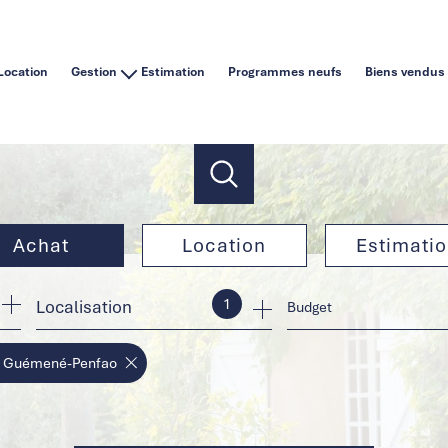
Location
Gestion
Estimation
Programmes neufs
Biens vendus
Vous êtes un particulier
Vous êtes une agence immobilière
Achat
Location
Estimati
1
Localisation
de l'ancien
à l'année
Budget
de l'immo pro
en saisonnier
- Guémené-Penfao
de l'immo pro