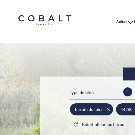
Achat
Habitation
Immo Pro
1
Type de bien
Terrain de loisir
44290 
Réinitialiser les filtres