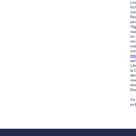
Les
fic
tra
Rés
per
l'A
sup
loi
rec
vos
con
http
apr
Lib
la 
dém
ins
des
Don
Ce 
es