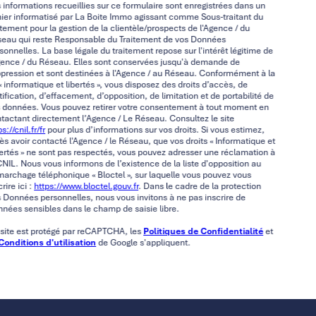
 informations recueillies sur ce formulaire sont enregistrées dans un
hier informatisé par La Boite Immo agissant comme Sous-traitant du
itement pour la gestion de la clientèle/prospects de l'Agence / du
eau qui reste Responsable du Traitement de vos Données
sonnelles. La base légale du traitement repose sur l'intérêt légitime de
gence / du Réseau. Elles sont conservées jusqu'à demande de
pression et sont destinées à l'Agence / au Réseau. Conformément à la
 « informatique et libertés », vous disposez des droits d’accès, de
tification, d’effacement, d’opposition, de limitation et de portabilité de
 données. Vous pouvez retirer votre consentement à tout moment en
tactant directement l’Agence / Le Réseau. Consultez le site
s://cnil.fr/fr
pour plus d’informations sur vos droits. Si vous estimez,
ès avoir contacté l'Agence / le Réseau, que vos droits « Informatique et
ertés » ne sont pas respectés, vous pouvez adresser une réclamation à
CNIL. Nous vous informons de l’existence de la liste d'opposition au
archage téléphonique « Bloctel », sur laquelle vous pouvez vous
crire ici :
https://www.bloctel.gouv.fr
. Dans le cadre de la protection
 Données personnelles, nous vous invitons à ne pas inscrire de
nées sensibles dans le champ de saisie libre.
site est protégé par reCAPTCHA, les
Politiques de Confidentialité
et
Conditions d'utilisation
de Google s'appliquent.