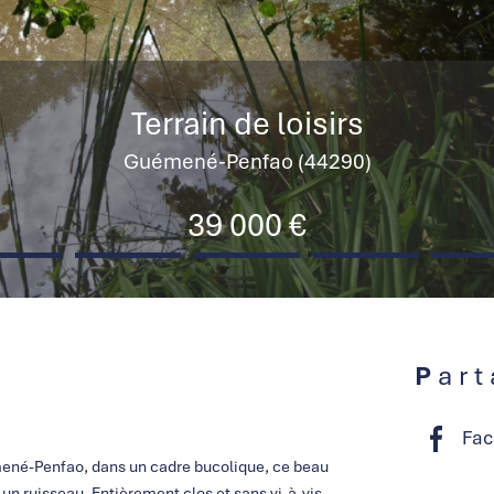
Terrain de loisirs
Guémené-Penfao (44290)
39 000 €
Par
Fac
ené-Penfao, dans un cadre bucolique, ce beau
un ruisseau. Entièrement clos et sans vi-à-vis,