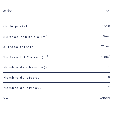
général
44290
Code postal
TRAD_PAMPERO_Caracteristique
Valeurs
130 m²
Surface habitable (m²)
701 m²
surface terrain
130 m²
Surface loi Carrez (m²)
4
Nombre de chambre(s)
6
Nombre de pièces
2
Nombre de niveaux
JARDIN
Vue