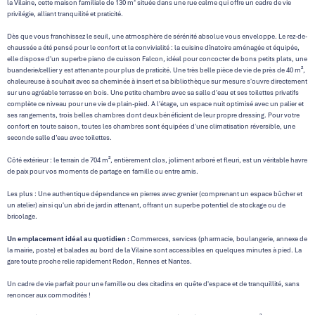
la Vilaine, cette maison familiale de 130 m² située dans une rue calme qui offre un cadre de vie
privilégie, alliant tranquilité et praticité.
Dès que vous franchissez le seuil, une atmosphère de sérénité absolue vous enveloppe. Le rez-de-
chaussée a été pensé pour le confort et la convivialité : la cuisine dînatoire aménagée et équipée,
elle dispose d'un superbe piano de cuisson Falcon, idéal pour concocter de bons petits plats, une
buanderie/cellier y est attenante pour plus de praticité. Une très belle pièce de vie de près de 40 m²,
chaleureuse à souhait avec sa cheminée à insert et sa bibliothèque sur mesure s'ouvre directement
sur une agréable terrasse en bois. Une petite chambre avec sa salle d'eau et ses toilettes privatifs
complète ce niveau pour une vie de plain-pied. A l'étage, un espace nuit optimisé avec un palier et
ses rangements, trois belles chambres dont deux bénéficient de leur propre dressing. Pour votre
confort en toute saison, toutes les chambres sont équipées d'une climatisation réversible, une
seconde salle d’eau avec toilettes.
Côté extérieur : le terrain de 704 m², entièrement clos, joliment arboré et fleuri, est un véritable havre
de paix pour vos moments de partage en famille ou entre amis.
Les plus : Une authentique dépendance en pierres avec grenier (comprenant un espace bûcher et
un atelier) ainsi qu'un abri de jardin attenant, offrant un superbe potentiel de stockage ou de
bricolage.
Un emplacement idéal au quotidien :
Commerces, services (pharmacie, boulangerie, annexe de
la mairie, poste) et balades au bord de la Vilaine sont accessibles en quelques minutes à pied. La
gare toute proche relie rapidement Redon, Rennes et Nantes.
Un cadre de vie parfait pour une famille ou des citadins en quête d'espace et de tranquillité, sans
renoncer aux commodités !