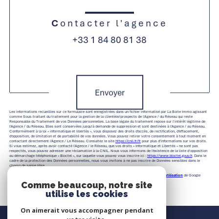
Contacter l'agence
+33 1 84 80 81 38
Validation
Envoyer
Les informations recueillies sur ce formulaire sont enregistrées dans un fichier informatisé par La Boite Immo agissant
comme Sous-traitant du traitement pour la gestion de la clientèle/prospects de l'Agence / du Réseau qui reste
Responsable du Traitement de vos Données personnelles. La base légale du traitement repose sur l'intérêt légitime de
l'Agence / du Réseau. Elles sont conservées jusqu'à demande de suppression et sont destinées à l'Agence / au Réseau.
Conformément à la loi « informatique et libertés », vous disposez des droits d’accès, de rectification, d’effacement,
d’opposition, de limitation et de portabilité de vos données. Vous pouvez retirer votre consentement à tout moment en
contactant directement l’Agence / Le Réseau. Consultez le site
https://cnil.fr/fr
pour plus d’informations sur vos droits.
Si vous estimez, après avoir contacté l'Agence / le Réseau, que vos droits « Informatique et Libertés » ne sont pas
respectés, vous pouvez adresser une réclamation à la CNIL. Nous vous informons de l’existence de la liste d'opposition
au démarchage téléphonique « Bloctel », sur laquelle vous pouvez vous inscrire ici :
https://www.bloctel.gouv.fr
. Dans le
cadre de la protection des Données personnelles, nous vous invitons à ne pas inscrire de Données sensibles dans le
champ de saisie libre.
Ce site est protégé par reCAPTCHA, les
Politiques de Confidentialité
et es
Conditions d'utilisation
de Google
s'appliquent.
Comme beaucoup, notre site
utilise les cookies
On aimerait vous accompagner pendant
Nous contacter