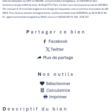
Date de réalisation du DPE le 7/06/206 : consommation énergétique : D (230 kWh/m²/an) -
émissions de gaz à effet de serre : B (8 kgCO²/m²/an). Ce bien vous est proposé au prix de 249 980 €
FAI, incluant 4.15 % de frais d'agence à la charge de l'acquéreur, soit un prix hors honoraires de 240
000 €. Pour de plus amples renseignements, veuillez contacter Julie GABORIAU au 06 22 96 41 88 -
EI - agent commercial enregistré au RSAC sous le n°2023AC00115. Réf : JG/B-331
Partager ce bien
Facebook
Twitter
Plus de partage
Nos outils
Sélectionner
Calculatrice
Imprimer
Descriptif du bien