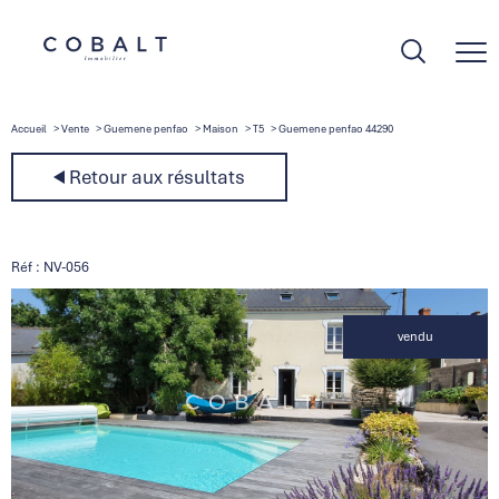
Accueil
Vente
Guemene penfao
Maison
T5
Guemene penfao 44290
Retour aux résultats
Réf : NV-056
vendu