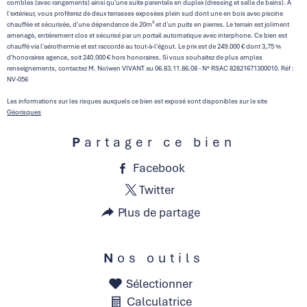
combles (avec rangements) ainsi qu'une suite parentale en duplex (dressing et salle de bains). A
l'extérieur, vous profiterez de deux terrasses exposées plein sud dont une en bois avec piscine
chauffée et sécurisée, d'une dépendance de 20m² et d'un puits en pierres. Le terrain est joliment
amenagé, entièrement clos et sécurisé par un portail automatique avec interphone. Ce bien est
chauffé via l'aérothermie et est raccordé au tout-à-l'égout. Le prix est de 249.000 € dont 3,75 %
d'honoraires agence, soit 240.000 € hors honoraires. Si vous souhaitez de plus amples
renseignements, contactez M. Nolwen VIVANT au 06.83.11.86.08 - N° RSAC 82821671300010. Réf :
NV-056
Les informations sur les risques auxquels ce bien est exposé sont disponibles sur le site
Géorisques
Partager ce bien
Facebook
Twitter
Plus de partage
Nos outils
Sélectionner
Calculatrice