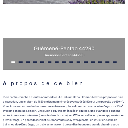
Guémené-Penfao 44290
Guémené-Penfao (44290)
A propos de ce bien
Plein centre - Proche de toutes commodités - Le Cabinet Cobalt Immobilier vous propose ce bien
d'exception, une maison de 1890 entièrement rénovée avec goût édifiée sur une parcelle de 630m².
Vous trouverez au rez-de-chaussée une entrée avec placard donnant sur un salon/séjour de 29m²
avec une cheminée à insert, une cuisine ouverte aménagée et équipée, une buanderie donnant
accès à une cave souterraine (creusée dans la roche), un WC et un cellier en pierres apparentes. Au
premier étage, un palier desservant deux chambres cosy avec placard, un WC et une salle de
bains. Au deuxième étage, un palier aménagé en bureau distribuant une grande chambre sous