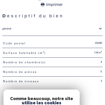
Imprimer
Descriptif du bien
général
44290
Code postal
TRAD_PAMPERO_Caracteristique
Valeurs
134 m²
Surface habitable (m²)
4
Nombre de chambre(s)
5
Nombre de pièces
3
Nombre de niveaux
Comme beaucoup, notre site
utilise les cookies