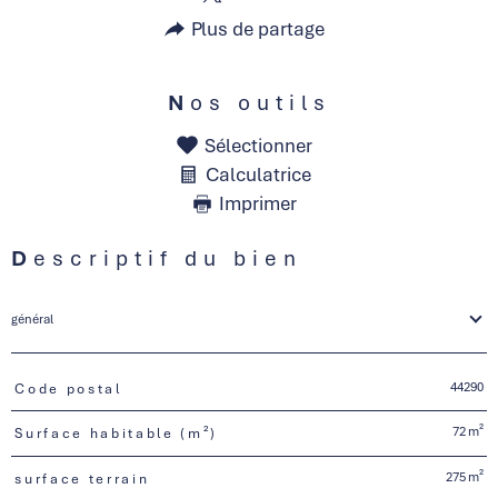
Plus de partage
Nos outils
Sélectionner
Calculatrice
Imprimer
Descriptif du bien
général
44290
Code postal
TRAD_PAMPERO_Caracteristique
Valeurs
72 m²
Surface habitable (m²)
275 m²
surface terrain