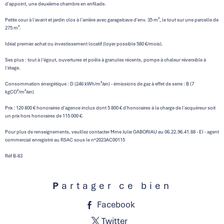
d'appoint, une deuxième chambre en enfilade.
Petite cour à l'avant et jardin clos à l'arrière avec garage/cave d'env. 35 m², le tout sur une parcelle de
275 m².
Idéal premier achat ou investissement locatif (loyer possible 580 €/mois).
Ses plus : tout à l'égout, ouvertures et poêle à granules récents, pompe à chaleur réversible à
l'étage.
Consommation énergétique : D (246 kWh/m²/an) - émissions de gaz à effet de serre : B (7
kgCO²/m²/an)
Prix : 120 800 € honoraires d'agence inclus dont 5 800 € d'honoraires à la charge de l'acquéreur soit
un prix hors honoraires de 115 000 €.
Pour plus de renseignements, veuillez contacter Mme Julie GABORIAU au 06.22.96.41.88 - EI - agent
commercial enregistré au RSAC sous le n°2023AC00115
Réf B-83
Partager ce bien
Facebook
Twitter