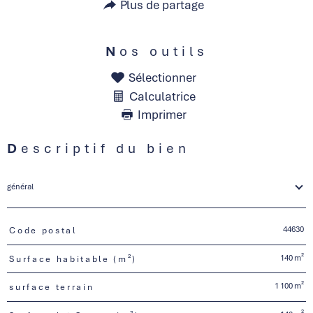
Plus de partage
Nos outils
Sélectionner
Calculatrice
Imprimer
Descriptif du bien
général
44630
Code postal
TRAD_PAMPERO_Caracteristique
Valeurs
140 m²
Surface habitable (m²)
1 100 m²
surface terrain