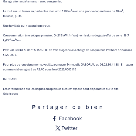
Garage attenant à la maison avec son grenier.
Le tout sur un terrain en partie clos d'environ 1100m² avec une grande dépendance de 40 m²,
terrasse, puits.
Une familiale qui n'attend que vous !
Consommation énergétique primaire : D (219 kWh/m²/an) - émissions de gaz à effet de serre : B (7
kgCO²/m²/an).
Prix : 231 330 € FAI dont 5.15 % TTC de frais d'agence à la charge de l'acquéreur. Prix hors honoraires
: 220 000 €.
Pour plus de renseignements, veuillez contacter Mme Julie GABORIAU au 06.22.96.41.88 - EI - agent
commercial enregistré au RSAC sous le n°2023AC00115
Réf : B-133
Les informations sur les risques auxquels ce bien est exposé sont disponibles sur le site
Géorisques
Partager ce bien
Facebook
Twitter