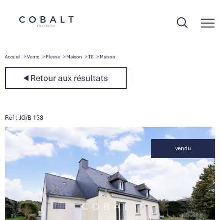
Accueil
Vente
Plesse
Maison
T6
Maison
Retour aux résultats
Réf : JG/B-133
vendu