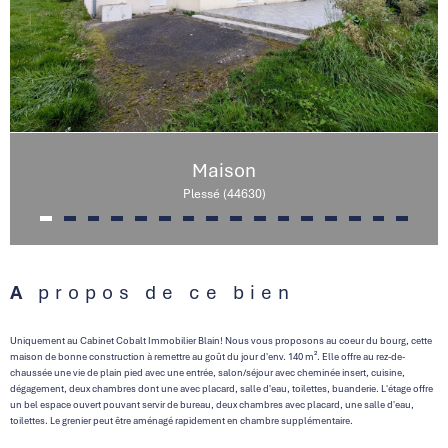
Maison
Plessé (44630)
A propos de ce bien
Uniquement au Cabinet Cobalt Immobilier Blain! Nous vous proposons au coeur du bourg, cette
maison de bonne construction à remettre au goût du jour d'env. 140 m². Elle offre au rez-de-
chaussée une vie de plain pied avec une entrée, salon/séjour avec cheminée insert, cuisine,
dégagement, deux chambres dont une avec placard, salle d'eau, toilettes, buanderie. L'étage offre
un bel espace ouvert pouvant servir de bureau, deux chambres avec placard, une salle d'eau,
toilettes. Le grenier peut être aménagé rapidement en chambre supplémentaire.