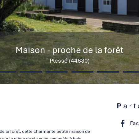
Maison - proche de la forêt
Plessé (44630)
Par
Fac
 de la forêt, cette charmante petite maison de
 sur la pièce de vie avec son poêle à bois,