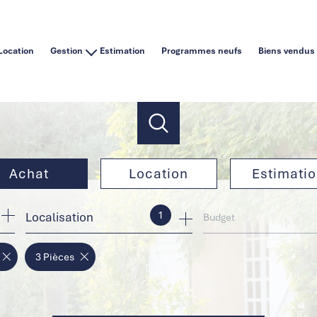
Location
Gestion
Estimation
Programmes neufs
Biens vendus
Vous êtes un particulier
Vous êtes une agence immobilière
Achat
Location
Estimati
1
Localisation
de l'ancien
à l'année
Budget
de l'immo pro
en saisonnier
3 Pièces
de l'immo pro