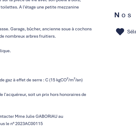
oilettes. A l'étage une petite mezzanine
Nos
errasse. Garage, bûcher, ancienne soue à cochons
Sél
 de nombreux arbres fruitiers.
lique.
 gaz à effet de serre : C (15 kgCO²/m²/an)
e l'acquéreur, soit un prix hors honoraires de
contacter Mme Julie GABORIAU au
sous le n° 2023AC00115