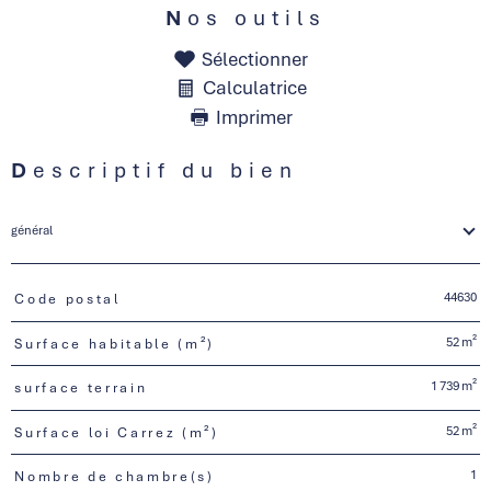
Nos outils
Sélectionner
Calculatrice
Imprimer
Descriptif du bien
général
44630
Code postal
TRAD_PAMPERO_Caracteristique
Valeurs
52 m²
Surface habitable (m²)
1 739 m²
surface terrain
52 m²
Surface loi Carrez (m²)
1
Nombre de chambre(s)