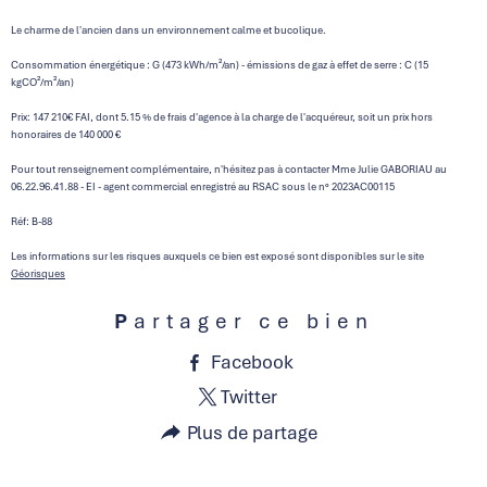
Le charme de l'ancien dans un environnement calme et bucolique.
Consommation énergétique : G (473 kWh/m²/an) - émissions de gaz à effet de serre : C (15
kgCO²/m²/an)
Prix: 147 210€ FAI, dont 5.15 % de frais d'agence à la charge de l'acquéreur, soit un prix hors
honoraires de 140 000 €
Pour tout renseignement complémentaire, n'hésitez pas à contacter Mme Julie GABORIAU au
06.22.96.41.88 - EI - agent commercial enregistré au RSAC sous le n° 2023AC00115
Réf: B-88
Les informations sur les risques auxquels ce bien est exposé sont disponibles sur le site
Géorisques
Partager ce bien
Facebook
Twitter
Plus de partage