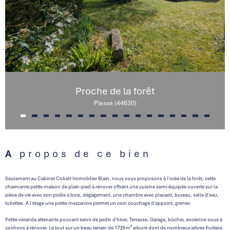
Proche de la forêt
Plessé (44630)
A propos de ce bien
Seulement au Cabinet Cobalt Immobilier Blain, nous vous proposons à l'orée de la forêt, cette
charmante petite maison de plain-pied à rénover offrant une cuisine semi-équipée ouverte sur la
pièce de vie avec son poêle à bois, dégagement, une chambre avec placard, bureau, salle d'eau,
toilettes. A l'étage une petite mezzanine permet un coin couchage d'appoint, grenier.
Petite véranda attenante pouvant servir de jardin d'hiver. Terrasse. Garage, bûcher, ancienne soue à
cochons à rénover. Le tout sur un beau terrain de 1739 m² arboré dont de nombreux arbres fruitiers.