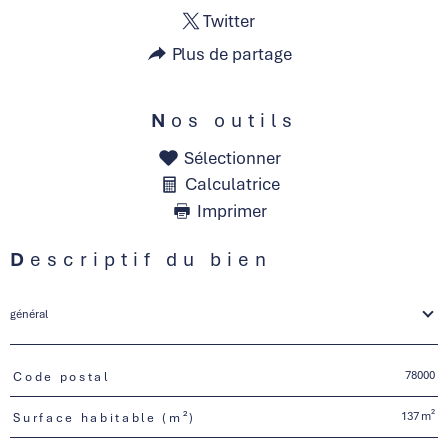
Twitter
Plus de partage
Nos outils
Sélectionner
Calculatrice
Imprimer
Descriptif du bien
général
78000
Code postal
TRAD_PAMPERO_Caracteristique
Valeurs
137 m²
Surface habitable (m²)