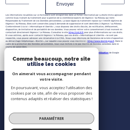
Envoyer
Les informations recueillies sur ce formulaire sont enregistrées dans un fichier informatisé par La Boite Immo agissant
comme Sous-traitant du traitement pour la gestion de la clientèle/prospects de l'Agence / du Réseau qui reste
Responsable du Traitement de vos Données personnelles. La base légale du traitement repose sur l'intérêt légitime de
l'Agence / du Réseau. Elles sont conservées jusqu'à demande de suppression et sont destinées à l'Agence / au Réseau.
Conformément à la loi « informatique et libertés », vous disposez des droits d’accès, de rectification, d’effacement,
d’opposition, de limitation et de portabilité de vos données. Vous pouvez retirer votre consentement à tout moment en
contactant directement l’Agence / Le Réseau. Consultez le site
https://cnil.fr/fr
pour plus d’informations sur vos droits.
Si vous estimez, après avoir contacté l'Agence / le Réseau, que vos droits « Informatique et Libertés » ne sont pas
respectés, vous pouvez adresser une réclamation à la CNIL. Nous vous informons de l’existence de la liste d'opposition
au démarchage téléphonique « Bloctel », sur laquelle vous pouvez vous inscrire ici :
https://www.bloctel.gouv.fr
. Dans le
cadre de la protection des Données personnelles, nous vous invitons à ne pas inscrire de Données sensibles dans le
champ de saisie libre.
Ce site est protégé par reCAPTCHA, les
Politiques de Confidentialité
et es
Conditions d'utilisation
de Google
s'appliquent.
Comme beaucoup, notre site
utilise les cookies
On aimerait vous accompagner pendant
Nous contacter
votre visite.
En poursuivant, vous acceptez l'utilisation des
Contact
cookies par ce site, afin de vous proposer des
contenus adaptés et réaliser des statistiques !
Nous suivre
PARAMÉTRER