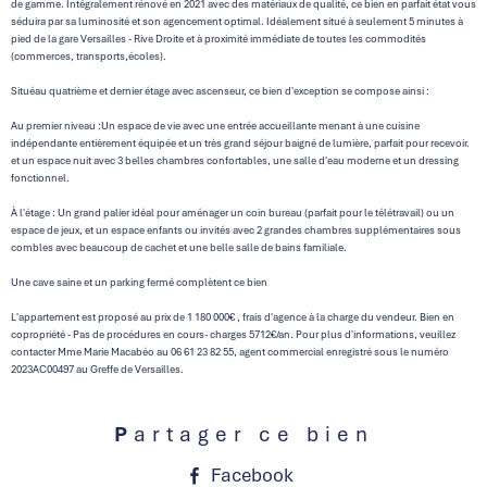
de gamme. Intégralement rénové en 2021 avec des matériaux de qualité, ce bien en parfait état vous
séduira par sa luminosité et son agencement optimal. Idéalement situé à seulement 5 minutes à
pied de la gare Versailles - Rive Droite et à proximité immédiate de toutes les commodités
(commerces, transports,écoles).
Situéau quatrième et dernier étage avec ascenseur, ce bien d'exception se compose ainsi :
Au premier niveau :Un espace de vie avec une entrée accueillante menant à une cuisine
indépendante entièrement équipée et un très grand séjour baigné de lumière, parfait pour recevoir.
et un espace nuit avec 3 belles chambres confortables, une salle d'eau moderne et un dressing
fonctionnel.
À l'étage : Un grand palier idéal pour aménager un coin bureau (parfait pour le télétravail) ou un
espace de jeux, et un espace enfants ou invités avec 2 grandes chambres supplémentaires sous
combles avec beaucoup de cachet et une belle salle de bains familiale.
Une cave saine et un parking fermé complètent ce bien
L'appartement est proposé au prix de 1 180 000€ , frais d'agence à la charge du vendeur. Bien en
copropriété - Pas de procédures en cours- charges 5712€/an. Pour plus d'informations, veuillez
contacter Mme Marie Macabéo au 06 61 23 82 55, agent commercial enregistré sous le numéro
2023AC00497 au Greffe de Versailles.
Partager ce bien
Facebook