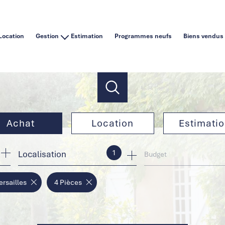
Location
Gestion
Estimation
Programmes neufs
Biens vendus
Vous êtes un particulier
Vous êtes une agence immobilière
Achat
Location
Estimati
1
Localisation
de l'ancien
à l'année
Budget
de l'immo pro
en saisonnier
ersailles
4 Pièces
de l'immo pro