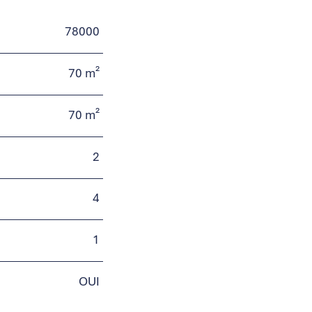
78000
70 m²
70 m²
2
4
1
OUI