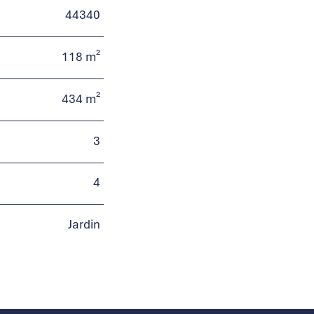
44340
118 m²
434 m²
3
4
Jardin