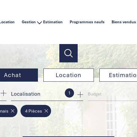
Location
Gestion
Estimation
Programmes neufs
Biens vendus
Vous êtes un particulier
Vous êtes une agence immobilière
Achat
Location
Estimati
1
Localisation
de l'ancien
à l'année
Budget
de l'immo pro
en saisonnier
nais
4 Pièces
de l'immo pro