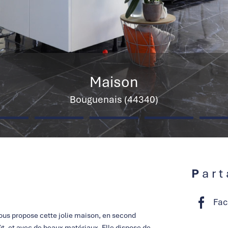
Maison
Bouguenais (44340)
Par
Fac
ous propose cette jolie maison, en second
ût, et avec de beaux matériaux. Elle dispose de