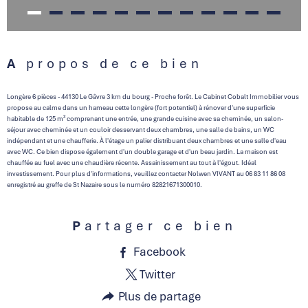
A propos de ce bien
Longère 6 pièces - 44130 Le Gâvre 3 km du bourg - Proche forêt. Le Cabinet Cobalt Immobilier vous
propose au calme dans un hameau cette longère (fort potentiel) à rénover d'une superficie
habitable de 125 m² comprenant une entrée, une grande cuisine avec sa cheminée, un salon-
séjour avec cheminée et un couloir desservant deux chambres, une salle de bains, un WC
indépendant et une chaufferie. À l'étage un palier distribuant deux chambres et une salle d'eau
avec WC. Ce bien dispose également d'un double garage et d'un beau jardin. La maison est
chauffée au fuel avec une chaudière récente. Assainissement au tout à l'égout. Idéal
investissement. Pour plus d'informations, veuillez contacter Nolwen VIVANT au 06 83 11 86 08
enregistré au greffe de St Nazaire sous le numéro 82821671300010.
Partager ce bien
Facebook
Twitter
Plus de partage