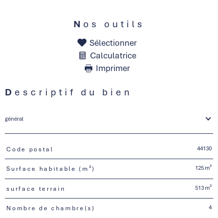
Nos outils
Sélectionner
Calculatrice
Imprimer
Descriptif du bien
général
44130
Code postal
TRAD_PAMPERO_Caracteristique
Valeurs
125 m²
Surface habitable (m²)
513 m²
surface terrain
4
Nombre de chambre(s)