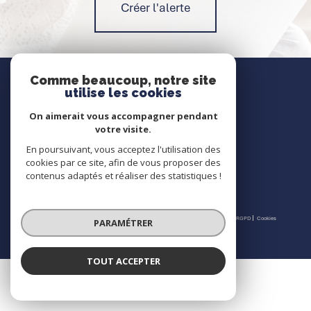
Créer l'alerte
Nous contacter
Comme beaucoup, notre site
utilise les cookies
Contact
On aimerait vous accompagner pendant
votre visite.
En poursuivant, vous acceptez l'utilisation des
Nous suivre
cookies par ce site, afin de vous proposer des
contenus adaptés et réaliser des statistiques !
© 2026 | Tous droits réservés | Traduction powered by Google |
Nos honoraires
Plan du site
Mentions légales
Admin
Partenaires
Politique RGPD
Cookies
PARAMÉTRER
TOUT ACCEPTER