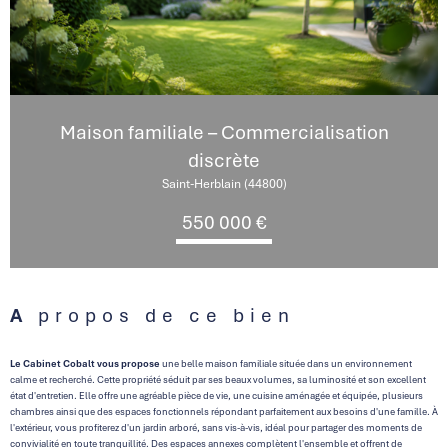
Maison familiale – Commercialisation
discrète
Saint-Herblain (44800)
550 000 €
A propos de ce bien
Le Cabinet Cobalt vous propose
une belle maison familiale située dans un environnement
calme et recherché. Cette propriété séduit par ses beaux volumes, sa luminosité et son excellent
état d'entretien. Elle offre une agréable pièce de vie, une cuisine aménagée et équipée, plusieurs
chambres ainsi que des espaces fonctionnels répondant parfaitement aux besoins d'une famille. À
l'extérieur, vous profiterez d'un jardin arboré, sans vis-à-vis, idéal pour partager des moments de
convivialité en toute tranquillité. Des espaces annexes complètent l'ensemble et offrent de