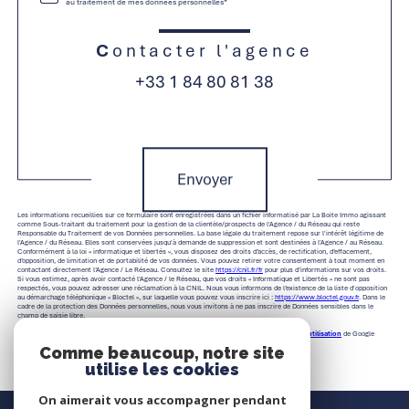
au traitement de mes données personnelles*
Contacter l'agence
+33 1 84 80 81 38
Validation
Envoyer
Les informations recueillies sur ce formulaire sont enregistrées dans un fichier informatisé par La Boite Immo agissant
comme Sous-traitant du traitement pour la gestion de la clientèle/prospects de l'Agence / du Réseau qui reste
Responsable du Traitement de vos Données personnelles. La base légale du traitement repose sur l'intérêt légitime de
l'Agence / du Réseau. Elles sont conservées jusqu'à demande de suppression et sont destinées à l'Agence / au Réseau.
Conformément à la loi « informatique et libertés », vous disposez des droits d’accès, de rectification, d’effacement,
d’opposition, de limitation et de portabilité de vos données. Vous pouvez retirer votre consentement à tout moment en
contactant directement l’Agence / Le Réseau. Consultez le site
https://cnil.fr/fr
pour plus d’informations sur vos droits.
Si vous estimez, après avoir contacté l'Agence / le Réseau, que vos droits « Informatique et Libertés » ne sont pas
respectés, vous pouvez adresser une réclamation à la CNIL. Nous vous informons de l’existence de la liste d'opposition
au démarchage téléphonique « Bloctel », sur laquelle vous pouvez vous inscrire ici :
https://www.bloctel.gouv.fr
. Dans le
cadre de la protection des Données personnelles, nous vous invitons à ne pas inscrire de Données sensibles dans le
champ de saisie libre.
Ce site est protégé par reCAPTCHA, les
Politiques de Confidentialité
et es
Conditions d'utilisation
de Google
s'appliquent.
Comme beaucoup, notre site
utilise les cookies
On aimerait vous accompagner pendant