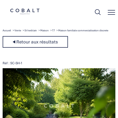
Accueil
Vente
St herblain
Maison
T7
Maison familiale commercialisation discrete
Retour aux résultats
Réf : SC-SH-1