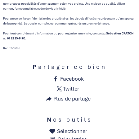
nombreuses possibilités d'aménagement selon vos projets. Une maison de qualité, alliant
confort, fonctionnalité et cadre de vie privilégié.
Pour préserver la confidentialité des propriétaires, les visuels diffusés ne présentent qu'un aperçu
de la propriété. Le dossier complet est communiqué après un premier échange.
Pour tout complément d'information ou pour organiser une visite, contactez
Sébastien CARTON
au
07 82 29 44 65
.
Réf. : SC-SH
Partager ce bien
Facebook
Twitter
Plus de partage
Nos outils
Sélectionner