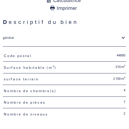
Calculatrice
Imprimer
Descriptif du bien
général
44800
Code postal
TRAD_PAMPERO_Caracteristique
Valeurs
210 m²
Surface habitable (m²)
2 100 m²
surface terrain
4
Nombre de chambre(s)
7
Nombre de pièces
2
Nombre de niveaux