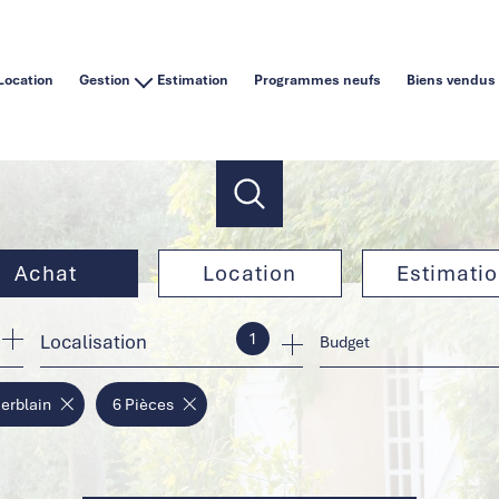
Location
Gestion
Estimation
Programmes neufs
Biens vendus
Vous êtes un particulier
Vous êtes une agence immobilière
Achat
Location
Estimati
1
Localisation
de l'ancien
à l'année
Budget
de l'immo pro
en saisonnier
erblain
6 Pièces
de l'immo pro