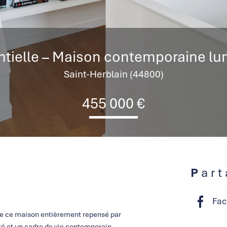
dentielle – Maison contemporaine l
Saint-Herblain (44800)
455 000 €
Par
Fac
se ce maison entièrement repensé par
té et un cadre de vie contemporain