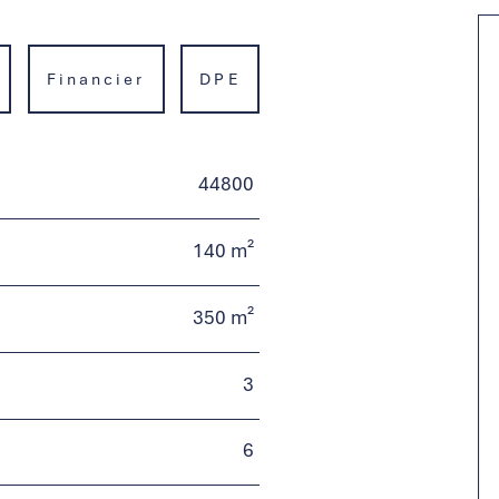
Financier
DPE
44800
140 m²
350 m²
3
6