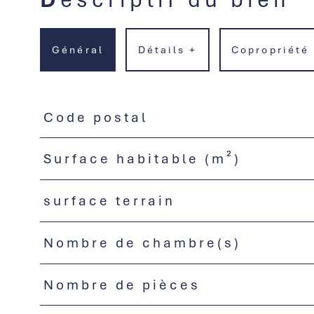
Général
Détails +
Copropriété
Code postal
TRAD_PAMPERO_Caracteristique
Valeurs
Surface habitable (m²)
surface terrain
Nombre de chambre(s)
Nombre de pièces