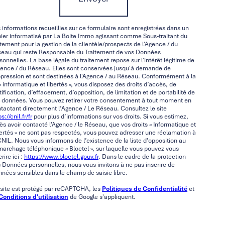
 informations recueillies sur ce formulaire sont enregistrées dans un
hier informatisé par La Boite Immo agissant comme Sous-traitant du
itement pour la gestion de la clientèle/prospects de l'Agence / du
eau qui reste Responsable du Traitement de vos Données
sonnelles. La base légale du traitement repose sur l'intérêt légitime de
gence / du Réseau. Elles sont conservées jusqu'à demande de
pression et sont destinées à l'Agence / au Réseau. Conformément à la
 « informatique et libertés », vous disposez des droits d’accès, de
tification, d’effacement, d’opposition, de limitation et de portabilité de
 données. Vous pouvez retirer votre consentement à tout moment en
tactant directement l’Agence / Le Réseau. Consultez le site
s://cnil.fr/fr
pour plus d’informations sur vos droits. Si vous estimez,
ès avoir contacté l'Agence / le Réseau, que vos droits « Informatique et
ertés » ne sont pas respectés, vous pouvez adresser une réclamation à
CNIL. Nous vous informons de l’existence de la liste d'opposition au
archage téléphonique « Bloctel », sur laquelle vous pouvez vous
crire ici :
https://www.bloctel.gouv.fr
. Dans le cadre de la protection
 Données personnelles, nous vous invitons à ne pas inscrire de
nées sensibles dans le champ de saisie libre.
site est protégé par reCAPTCHA, les
Politiques de Confidentialité
et
Conditions d'utilisation
de Google s'appliquent.