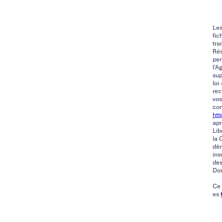
Les
fic
tra
Rés
per
l'A
sup
loi
rec
vos
con
http
apr
Lib
la 
dém
ins
des
Don
Ce 
es