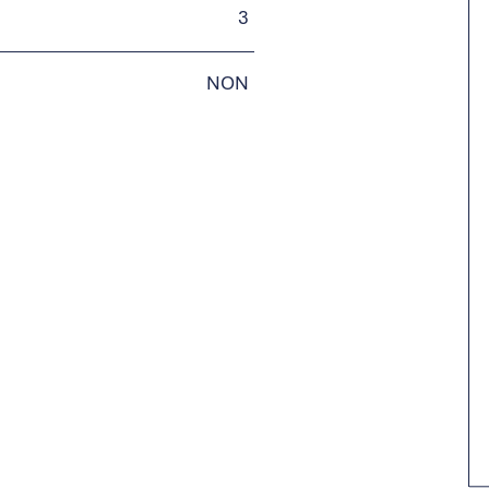
3
NON