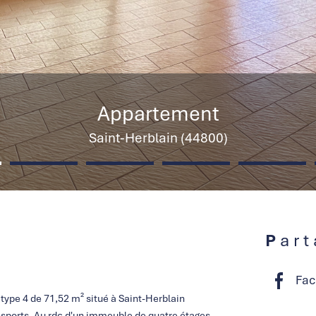
Appartement
Saint-Herblain (44800)
Par
Fac
ype 4 de 71,52 m² situé à Saint-Herblain
sports. Au rdc d'un immeuble de quatre étages,