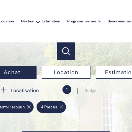
Location
Gestion
Estimation
Programmes neufs
Biens vendus
Vous êtes un particulier
Vous êtes une agence immobilière
Achat
Location
Estimati
1
Localisation
de l'ancien
à l'année
Budget
de l'immo pro
en saisonnier
aint-Herblain
4 Pièces
de l'immo pro