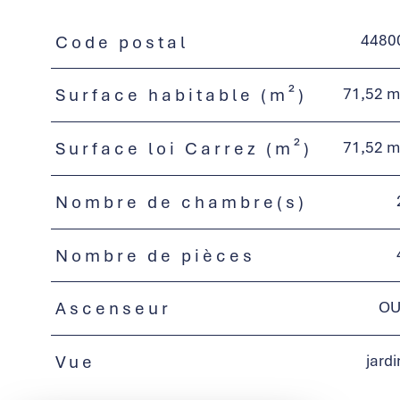
4480
Code postal
TRAD_PAMPERO_Caracteristique
Valeurs
71,52 m
Surface habitable (m²)
71,52 m
Surface loi Carrez (m²)
Nombre de chambre(s)
Nombre de pièces
OU
Ascenseur
jardi
Vue