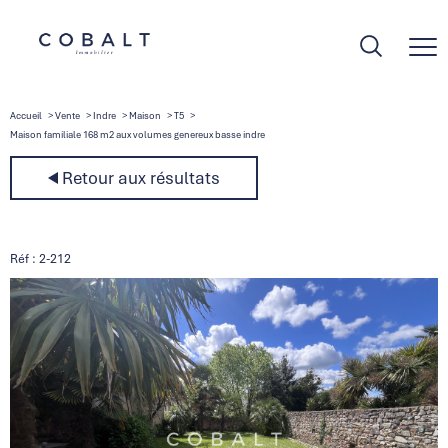
Accueil
Vente
Indre
Maison
T5
Maison familiale 168 m2 aux volumes genereux basse indre
Retour aux résultats
Réf : 2-212