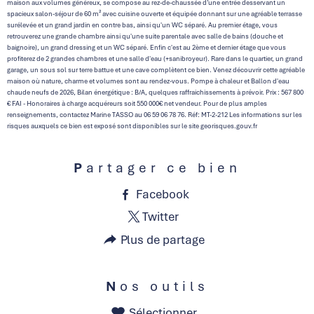
maison aux volumes généreux, se compose au rez-de-chaussée d’une entrée desservant un
spacieux salon-séjour de 60 m² avec cuisine ouverte et équipée donnant sur une agréable terrasse
surélevée et un grand jardin en contre bas, ainsi qu'un WC séparé. Au premier étage, vous
retrouverez une grande chambre ainsi qu'une suite parentale avec salle de bains (douche et
baignoire), un grand dressing et un WC séparé. Enfin c'est au 2ème et dernier étage que vous
profiterez de 2 grandes chambres et une salle d'eau (+sanibroyeur). Rare dans le quartier, un grand
garage, un sous sol sur terre battue et une cave complètent ce bien. Venez découvrir cette agréable
maison où nature, charme et volumes sont au rendez-vous. Pompe à chaleur et Ballon d'eau
chaude neufs de 2026, Bilan énergétique : B/A, quelques raffraichissements à prévoir. Prix : 567 800
€ FAI - Honoraires à charge acquéreurs soit 550 000€ net vendeur. Pour de plus amples
renseignements, contactez Marine TASSO au 06 59 06 78 76. Réf: MT-2-212 Les informations sur les
risques auxquels ce bien est exposé sont disponibles sur le site georisques.gouv.fr
Partager ce bien
Facebook
Twitter
Plus de partage
Nos outils
Sélectionner