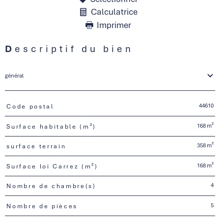
Calculatrice
Imprimer
Descriptif du bien
général
44610
Code postal
TRAD_PAMPERO_Caracteristique
Valeurs
168 m²
Surface habitable (m²)
358 m²
surface terrain
168 m²
Surface loi Carrez (m²)
4
Nombre de chambre(s)
5
Nombre de pièces