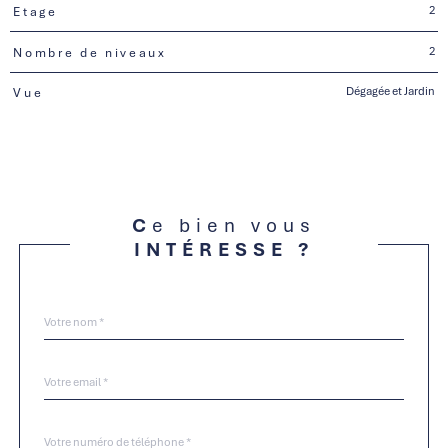
2
Etage
2
Nombre de niveaux
Dégagée et Jardin
Vue
Ce bien vous
INTÉRESSE ?
Nom
Fieldset
*
par
défaut
email
*
Téléphone
*