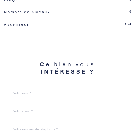
6
Nombre de niveaux
OUI
Ascenseur
Ce bien vous
INTÉRESSE ?
Nom
Fieldset
*
par
défaut
email
*
Téléphone
*