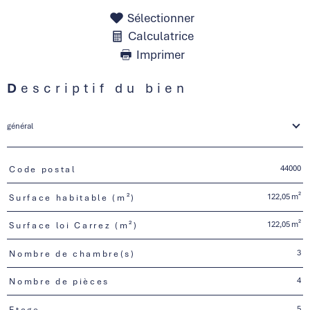
Sélectionner
Calculatrice
Imprimer
Descriptif du bien
général
44000
Code postal
TRAD_PAMPERO_Caracteristique
Valeurs
122,05 m²
Surface habitable (m²)
122,05 m²
Surface loi Carrez (m²)
3
Nombre de chambre(s)
4
Nombre de pièces
5
Etage