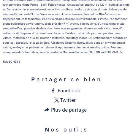
recherché des Hauts-Pavés – Saint-Félix à Nantes. Cet appartement neuf de 122 m² habitables situé
au 5ème et dernier étage de la résidence, il vous offre un cadre de vie exceptionnel, à deux pas du
centre-ville, en bord d’Erdre. Vous serez séduit par sa terrasse plein ciel de 46 m² et ses vues
dégagées sur les toits nantais, l’île de Versailles et la nature environnante. L’intérieur se compose
d’une belle pièce de vie lumineuse de près de 47 m² avec cuisine ouverte, d’une suite parentale
avec salle d’eau privative, de deux chambres avec rangements, d’une seconde salle d’eau, d’un
cellier, de WC séparés et de nombreux placards. Prestations haut de gamme : grandes baies
vitrées, matériaux de qualité, isolation renforcée, chauffage individuel, stationnement sécurisé en
sous-sol, ascenseur et local à vélos. Résidence élégante, livrée, située dans un environnement
calme, verdoyant et parfaitement desservi. Appartement témoin décoré disponible. Pour tout
complément d'information, veuillez contacter Monsieur Sébastien CARTON au 07 82 29 44 65.
Réf: SC-638-3
Partager ce bien
Facebook
Twitter
Plus de partage
Nos outils