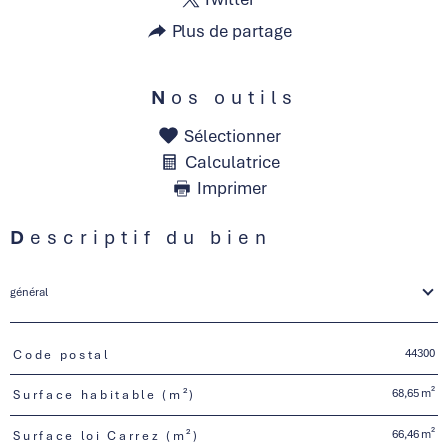
Plus de partage
Nos outils
Sélectionner
Calculatrice
Imprimer
Descriptif du bien
général
44300
Code postal
TRAD_PAMPERO_Caracteristique
Valeurs
68,65 m²
Surface habitable (m²)
66,46 m²
Surface loi Carrez (m²)