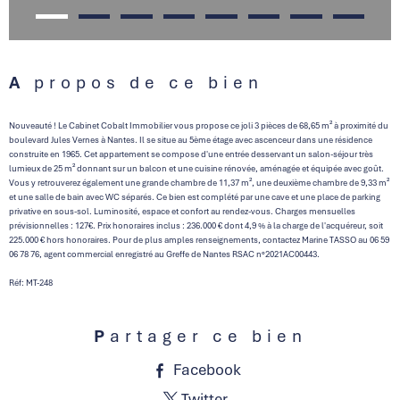
A propos de ce bien
Nouveauté ! Le Cabinet Cobalt Immobilier vous propose ce joli 3 pièces de 68,65 m² à proximité du
boulevard Jules Vernes à Nantes. Il se situe au 5ème étage avec ascenceur dans une résidence
construite en 1965. Cet appartement se compose d'une entrée desservant un salon-séjour très
lumieux de 25 m² donnant sur un balcon et une cuisine rénovée, aménagée et équipée avec goût.
Vous y retrouverez également une grande chambre de 11,37 m², une deuxième chambre de 9,33 m²
et une salle de bain avec WC séparés. Ce bien est complété par une cave et une place de parking
privative en sous-sol. Luminosité, espace et confort au rendez-vous. Charges mensuelles
p
révisionnelles : 127€. Prix honoraires inclus : 236.000 € dont 4,9 % à la charge de l'acquéreur, soit
225.000 € hors honoraires. Pour de plus amples renseignements, contactez Marine TASSO au 06 59
06 78 76, agent commercial enregistré au Greffe de Nantes RSAC n°2021AC00443.
Réf: MT-248
Partager ce bien
Facebook
Twitter