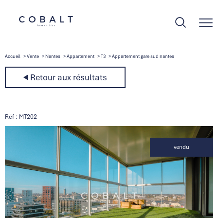
Accueil
Vente
Nantes
Appartement
T3
Appartement gare sud nantes
Retour aux résultats
Réf : MT202
vendu