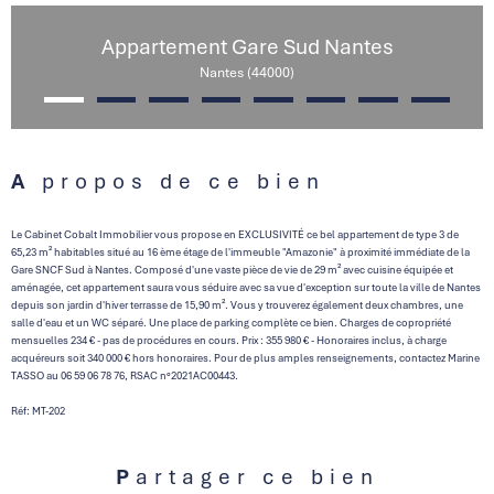
Appartement Gare Sud Nantes
Nantes (44000)
A propos de ce bien
Le Cabinet Cobalt Immobilier vous propose en EXCLUSIVITÉ ce bel appartement de type 3 de
65,23 m² habitables situé au 16 ème étage de l'immeuble "Amazonie" à proximité immédiate de la
Gare SNCF Sud à Nantes. Composé d'une vaste pièce de vie de 29 m² avec cuisine équipée et
aménagée, cet appartement
saura vous séduire avec sa vue d'exception sur toute la ville de Nantes
depuis son jardin d'hiver terrasse de 15,90 m². Vous y trouverez également deux chambres, une
salle d'eau et un WC séparé. Une place de parking complète ce bien. Charges de copropriété
mensuelles 234 € - pas de procédures en cours. Prix : 355 980 € - Honoraires inclus, à charge
acquéreurs soit 340 000 € hors honoraires. Pour de plus amples renseignements, contactez Marine
TASSO au 06 59 06 78 76, RSAC n°2021AC00443.
Réf: MT-202
Partager ce bien