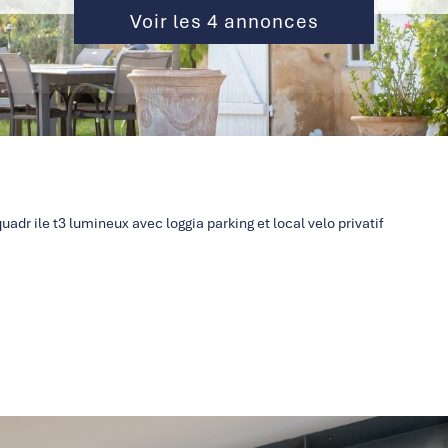
Voir les
4
annonces
adr ile t3 lumineux avec loggia parking et local velo privatif