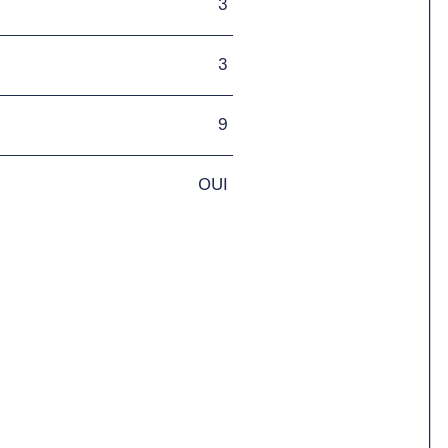
3
3
9
OUI