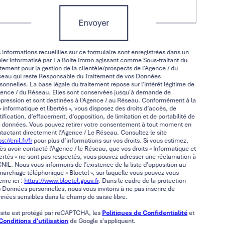
Envoyer
 informations recueillies sur ce formulaire sont enregistrées dans un
hier informatisé par La Boite Immo agissant comme Sous-traitant du
itement pour la gestion de la clientèle/prospects de l'Agence / du
eau qui reste Responsable du Traitement de vos Données
sonnelles. La base légale du traitement repose sur l'intérêt légitime de
gence / du Réseau. Elles sont conservées jusqu'à demande de
pression et sont destinées à l'Agence / au Réseau. Conformément à la
 « informatique et libertés », vous disposez des droits d’accès, de
tification, d’effacement, d’opposition, de limitation et de portabilité de
 données. Vous pouvez retirer votre consentement à tout moment en
tactant directement l’Agence / Le Réseau. Consultez le site
s://cnil.fr/fr
pour plus d’informations sur vos droits. Si vous estimez,
ès avoir contacté l'Agence / le Réseau, que vos droits « Informatique et
ertés » ne sont pas respectés, vous pouvez adresser une réclamation à
CNIL. Nous vous informons de l’existence de la liste d'opposition au
archage téléphonique « Bloctel », sur laquelle vous pouvez vous
crire ici :
https://www.bloctel.gouv.fr
. Dans le cadre de la protection
 Données personnelles, nous vous invitons à ne pas inscrire de
nées sensibles dans le champ de saisie libre.
site est protégé par reCAPTCHA, les
Politiques de Confidentialité
et
Conditions d'utilisation
de Google s'appliquent.