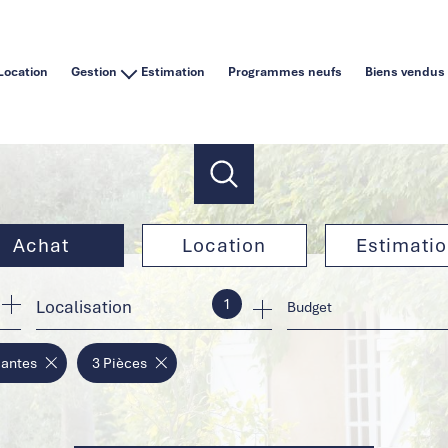
Location
Gestion
Estimation
Programmes neufs
Biens vendus
Vous êtes un particulier
Vous êtes une agence immobilière
Achat
Location
Estimati
1
Localisation
de l'ancien
à l'année
Budget
de l'immo pro
en saisonnier
Nantes
3 Pièces
de l'immo pro