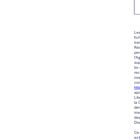
Les
fic
tra
Rés
per
l'A
sup
loi
rec
vos
con
http
apr
Lib
la 
dém
ins
des
Don
Ce 
es