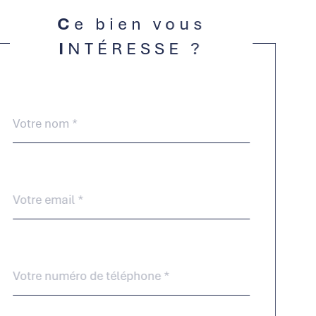
Ce bien vous
INTÉRESSE ?
Nom
Fieldset
*
par
défaut
email
*
Téléphone
*