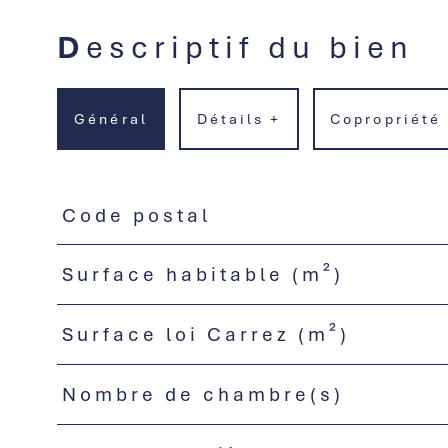
Descriptif du bien
Général
Détails +
Copropriété
Code postal
TRAD_PAMPERO_Caracteristique
Valeurs
Surface habitable (m²)
Surface loi Carrez (m²)
Nombre de chambre(s)