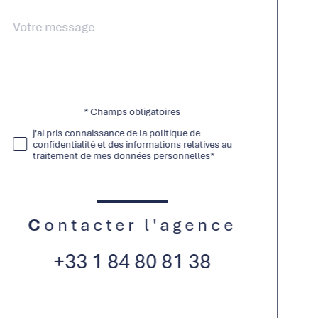
Message
Fieldset
*
par
défaut
* Champs obligatoires
Validation
j'ai pris connaissance de la politique de
confidentialité et des informations relatives au
traitement de mes données personnelles*
Contacter l'agence
+33 1 84 80 81 38
Validation