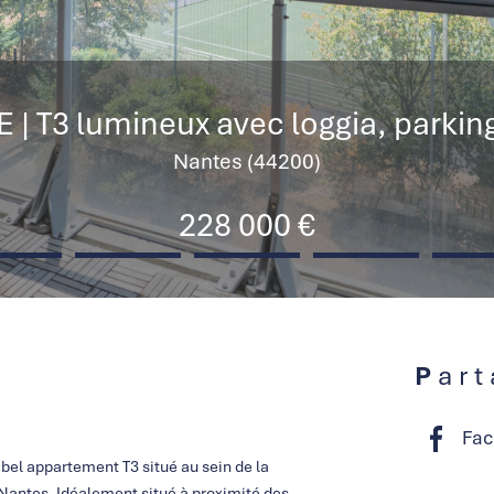
 T3 lumineux avec loggia, parking e
Nantes (44200)
228 000 €
Par
Fac
bel appartement T3 situé au sein de la
 Nantes. Idéalement situé à proximité des