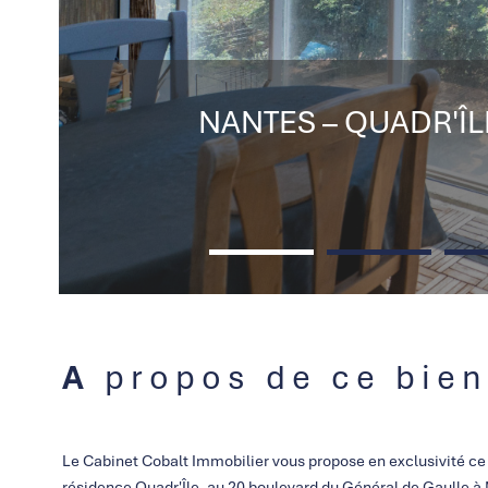
NANTES – QUADR'ÎLE |
A propos de ce bien
Le Cabinet Cobalt Immobilier vous propose en exclusivité ce 
résidence Quadr'Île, au 20 boulevard du Général de Gaulle à