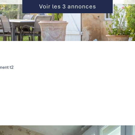
Voir les
3
annonces
ment t2