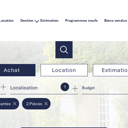
Location
Gestion
Estimation
Programmes neufs
Biens vendus
Vous êtes un particulier
Vous êtes une agence immobilière
Achat
Location
Estimati
1
Localisation
de l'ancien
à l'année
Budget
de l'immo pro
en saisonnier
Nantes
2 Pièces
de l'immo pro