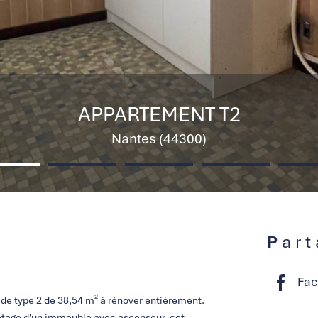
APPARTEMENT T2
Nantes (44300)
Par
Fac
de type 2 de 38,54 m² à rénover entièrement.
 étage d'un immeuble avec ascenseur, cet